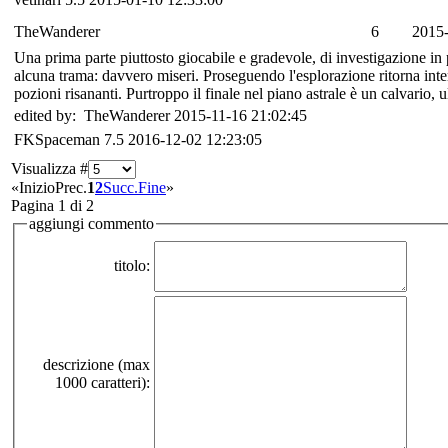
TheWanderer
6
2015-
Una prima parte piuttosto giocabile e gradevole, di investigazione in p
alcuna trama: davvero miseri. Proseguendo l'esplorazione ritorna inte
pozioni risananti. Purtroppo il finale nel piano astrale è un calvario, u
edited by: TheWanderer 2015-11-16 21:02:45
FKSpaceman
7.5
2016-12-02 12:23:05
Visualizza #
«
Inizio
Prec.
1
2
Succ.
Fine
»
Pagina 1 di 2
aggiungi commento
titolo:
descrizione (max
1000 caratteri):