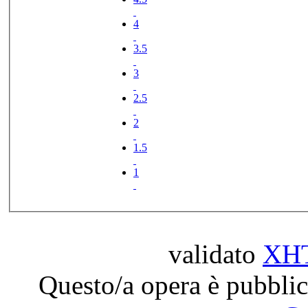
4
3.5
3
2.5
2
1.5
1
validato
XH
Questo/a opera è pubblic