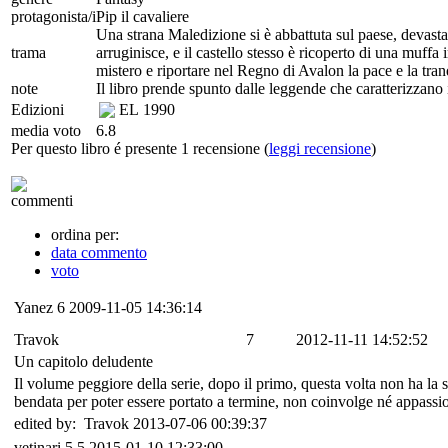
protagonista/i
Pip il cavaliere
Una strana Maledizione si è abbattuta sul paese, devasta
trama
arruginisce, e il castello stesso è ricoperto di una muffa
mistero e riportare nel Regno di Avalon la pace e la tranq
note
Il libro prende spunto dalle leggende che caratterizzano i
Edizioni
EL
1990
media voto
6.8
Per questo libro é presente 1 recensione (
leggi recensione
)
commenti
ordina per:
data commento
voto
Yanez
6
2009-11-05 14:36:14
Travok
7
2012-11-11 14:52:52
Un capitolo deludente
Il volume peggiore della serie, dopo il primo, questa volta non ha la 
bendata per poter essere portato a termine, non coinvolge né appass
edited by: Travok 2013-07-06 00:39:37
vetinari
5.5
2015-01-10 12:33:00