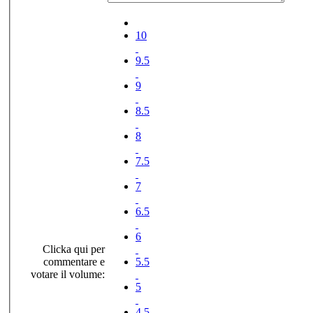
10
9.5
9
8.5
8
7.5
7
6.5
6
Clicka qui per
commentare e
5.5
votare il volume:
5
4.5