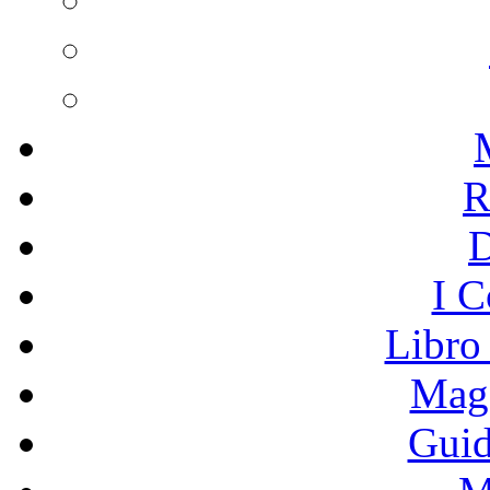
R
I C
Libro
Mage
Guid