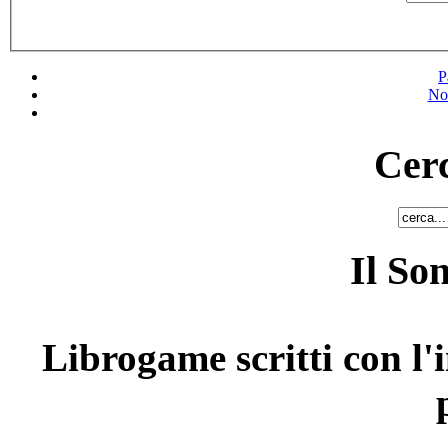
P
No
Cerc
Il So
Librogame scritti con l'i