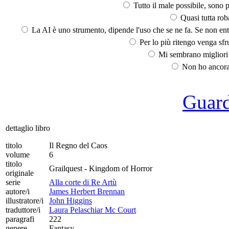
Tutto il male possibile, sono p
Quasi tutta rob
La AI è uno strumento, dipende l'uso che se ne fa. Se non ent
Per lo più ritengo venga sfru
Mi sembrano migliori d
Non ho ancora 
Guarda
dettaglio libro
titolo
Il Regno del Caos
volume
6
titolo
Grailquest - Kingdom of Horror
originale
serie
Alla corte di Re Artù
autore/i
James Herbert Brennan
illustratore/i
John Higgins
traduttore/i
Laura Pelaschiar Mc Court
paragrafi
222
genere
Fantasy