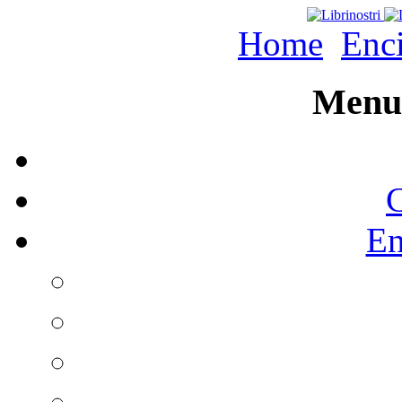
Home
Enc
Menu 
C
En