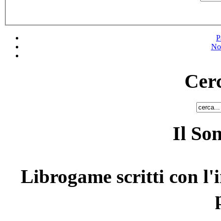
P
No
Cerc
Il So
Librogame scritti con l'i