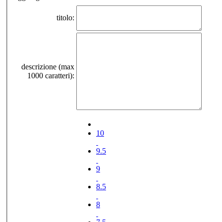
titolo:
descrizione (max
1000 caratteri):
10
9.5
9
8.5
8