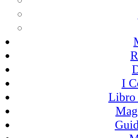
R
I C
Libro
Mage
Guid