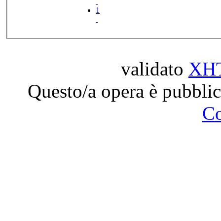
1
validato
XH
Questo/a opera è pubblic
C