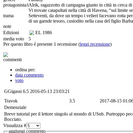
protagonista/i
Alrik, ragazzotto di campagna giunto in città in cerca d
Vi trovate catapultati nella città di Havena, “sul limite
trama
Setteventi, da dove un tempo i velieri facevano rotta pe
di un garnde tesoro, custodito nella casa del figlio Barb
note
Edizioni
EL
1986
media voto
5
Per questo libro é presente 1 recensione (
leggi recensione
)
commenti
ordina per:
data commento
voto
GGigassi
6.5
2016-05-13 23:03:21
Travok
3.5
2017-08-15 01:0
Demenziale
Breve tutorial per il lettore singolo al mondo di USnb. Purtroppo pec
Bocciato.
Visualizza #
aggiungi commento