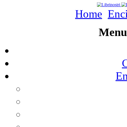
Home
Enc
Menu 
C
En