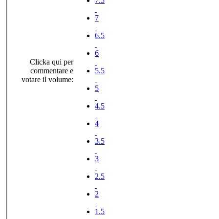
7.5
7
6.5
6
Clicka qui per
commentare e
5.5
votare il volume:
5
4.5
4
3.5
3
2.5
2
1.5