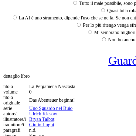
Tutto il male possibile, sono p
Quasi tutta rob
La AI è uno strumento, dipende l'uso che se ne fa. Se non ent
Per lo più ritengo venga sfru
Mi sembrano migliori d
Non ho ancora 
Guarda
dettaglio libro
titolo
La Pergamena Nascosta
volume
0
titolo
Das Abenteuer beginnt!
originale
serie
Uno Sguardo nel Buio
autore/i
Ulrich Kiesow
illustratore/i
Bryan Talbot
traduttore/i
Giulio Lughi
paragrafi
n.d.
genere
Fantasy