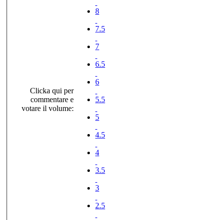
8
7.5
7
6.5
6
Clicka qui per
commentare e
5.5
votare il volume:
5
4.5
4
3.5
3
2.5