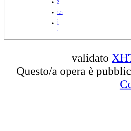
2
1.5
1
validato
XH
Questo/a opera è pubblic
C