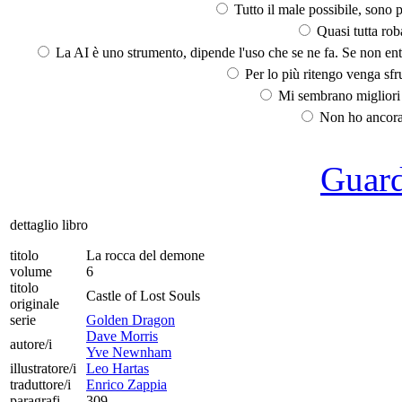
Tutto il male possibile, sono p
Quasi tutta rob
La AI è uno strumento, dipende l'uso che se ne fa. Se non ent
Per lo più ritengo venga sfru
Mi sembrano migliori d
Non ho ancora 
Guarda
dettaglio libro
titolo
La rocca del demone
volume
6
titolo
Castle of Lost Souls
originale
serie
Golden Dragon
Dave Morris
autore/i
Yve Newnham
illustratore/i
Leo Hartas
traduttore/i
Enrico Zappia
paragrafi
309