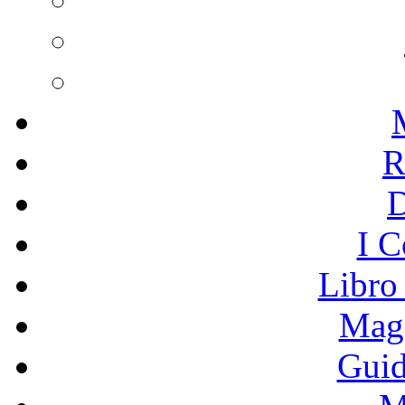
R
I C
Libro
Mage
Guid