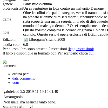
genere
Fantasy/Avventura
protagonista/i
Un avventuriero in lotta contro un malvagio Demone
Oltre le collini e le paludi stregate, verso il tramonto, s
ha predato le anime di miseri mortali, rinchiudendole ne
trama
stata scoperta una magia segreta in grado di distruggerlo.
mondo dal malvagio demone? O sei semplicemente destin
Questo volume completa la collana originaria Golden Drago
note
capitolo. Questo sesto è opera esclusiva di LGL, tradotto
Edizioni
Librogame's Land
2008
media voto
6.8
Per questo libro sono presenti 2 recensioni (
leggi recensioni
)
Il libro é disponibile in formato pdf. Per scaricarlo clicca
qui
commenti
ordina per:
data commento
voto
gabrieleud
5.5
2019-11-19 15:01:49
Amarognolo
Non male, ma neanche tanto bene.
Visualizza #