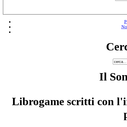
P
No
Cerc
Il So
Librogame scritti con l'i