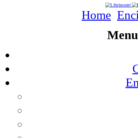
Home
Enc
Menu 
C
En