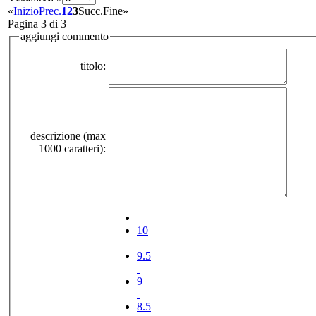
«
Inizio
Prec.
1
2
3
Succ.
Fine
»
Pagina 3 di 3
aggiungi commento
titolo:
descrizione (max
1000 caratteri):
10
9.5
9
8.5