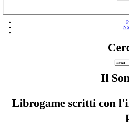
P
No
Cerc
Il So
Librogame scritti con l'i