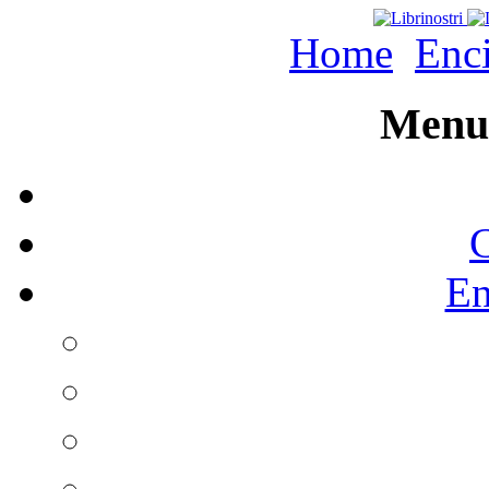
Home
Enc
Menu 
C
En