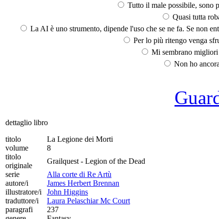
Tutto il male possibile, sono p
Quasi tutta rob
La AI è uno strumento, dipende l'uso che se ne fa. Se non ent
Per lo più ritengo venga sfru
Mi sembrano migliori d
Non ho ancora 
Guarda
dettaglio libro
titolo
La Legione dei Morti
volume
8
titolo
Grailquest - Legion of the Dead
originale
serie
Alla corte di Re Artù
autore/i
James Herbert Brennan
illustratore/i
John Higgins
traduttore/i
Laura Pelaschiar Mc Court
paragrafi
237
genere
Fantasy