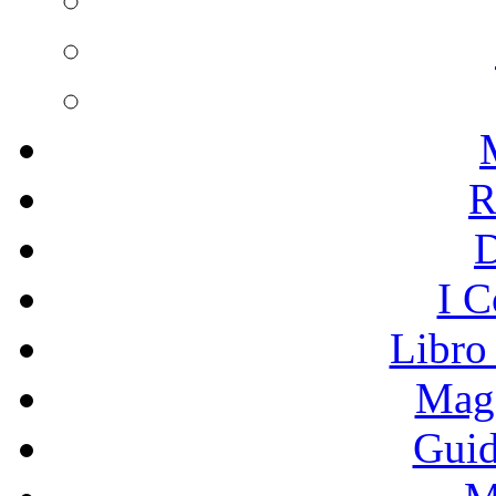
R
I C
Libro
Mage
Guid