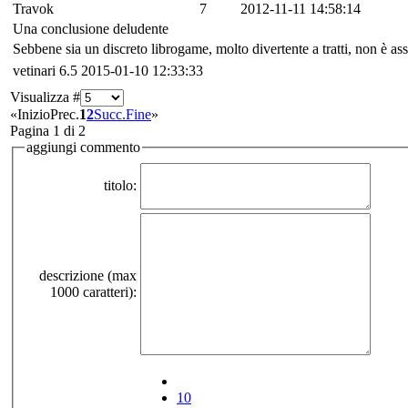
Travok
7
2012-11-11 14:58:14
Una conclusione deludente
Sebbene sia un discreto librogame, molto divertente a tratti, non è ass
vetinari
6.5
2015-01-10 12:33:33
Visualizza #
«
Inizio
Prec.
1
2
Succ.
Fine
»
Pagina 1 di 2
aggiungi commento
titolo:
descrizione (max
1000 caratteri):
10