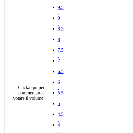
9.5
9
8.5
8
7.5
7
6.5
6
Clicka qui per
commentare e
5.5
votare il volume:
5
4.5
4