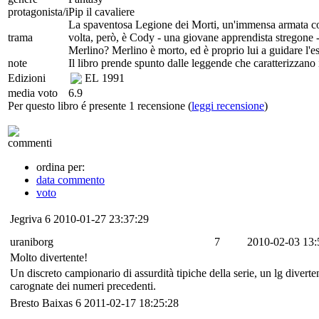
protagonista/i
Pip il cavaliere
La spaventosa Legione dei Morti, un'immensa armata co
trama
volta, però, è Cody - una giovane apprendista stregone - 
Merlino? Merlino è morto, ed è proprio lui a guidare l'es
note
Il libro prende spunto dalle leggende che caratterizzano i
Edizioni
EL
1991
media voto
6.9
Per questo libro é presente 1 recensione (
leggi recensione
)
commenti
ordina per:
data commento
voto
Jegriva
6
2010-01-27 23:37:29
uraniborg
7
2010-02-03 13:
Molto divertente!
Un discreto campionario di assurdità tipiche della serie, un lg divert
carognate dei numeri precedenti.
Bresto Baixas
6
2011-02-17 18:25:28