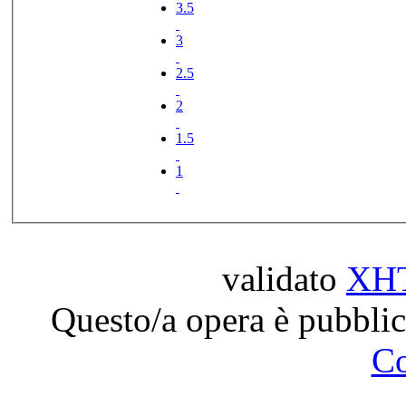
3.5
3
2.5
2
1.5
1
validato
XH
Questo/a opera è pubblic
C