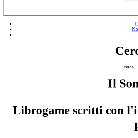
P
No
Cerc
Il So
Librogame scritti con l'i