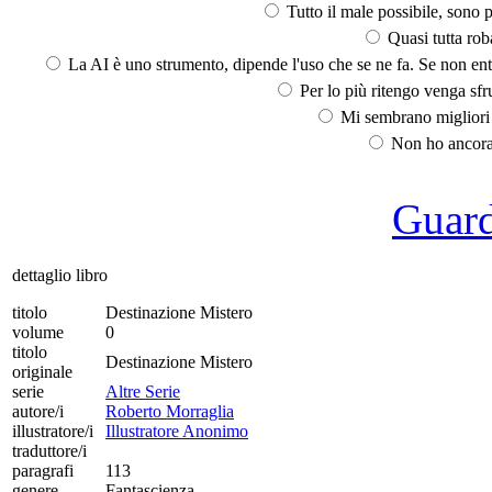
Tutto il male possibile, sono p
Quasi tutta rob
La AI è uno strumento, dipende l'uso che se ne fa. Se non ent
Per lo più ritengo venga sfru
Mi sembrano migliori d
Non ho ancora 
Guarda
dettaglio libro
titolo
Destinazione Mistero
volume
0
titolo
Destinazione Mistero
originale
serie
Altre Serie
autore/i
Roberto Morraglia
illustratore/i
Illustratore Anonimo
traduttore/i
paragrafi
113
genere
Fantascienza