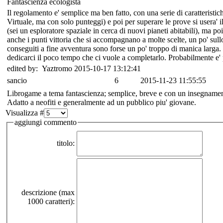
Fantascienza ecologista
Il regolamento e' semplice ma ben fatto, con una serie di caratteristic
Virtuale, ma con solo punteggi) e poi per superare le prove si usera' i
(sei un esploratore spaziale in cerca di nuovi pianeti abitabili), ma po
anche i punti vittoria che si accompagnano a molte scelte, un po' sull
conseguiti a fine avventura sono forse un po' troppo di manica larga
dedicarci il poco tempo che ci vuole a completarlo. Probabilmente e' p
edited by: Yaztromo 2015-10-17 13:12:41
sancio
6
2015-11-23 11:55:55
Librogame a tema fantascienza; semplice, breve e con un insegnamen
Adatto a neofiti e generalmente ad un pubblico piu' giovane.
Visualizza #
aggiungi commento
titolo:
descrizione (max
1000 caratteri):