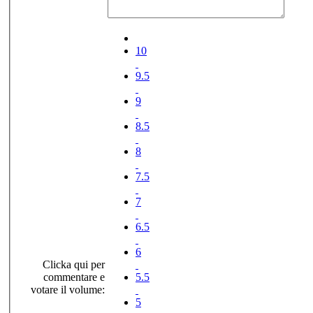
10
9.5
9
8.5
8
7.5
7
6.5
6
Clicka qui per
commentare e
5.5
votare il volume:
5