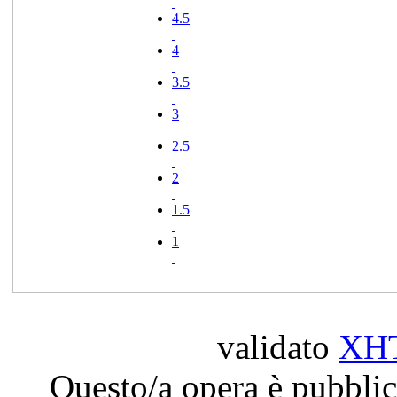
4.5
4
3.5
3
2.5
2
1.5
1
validato
XH
Questo/a opera è pubblic