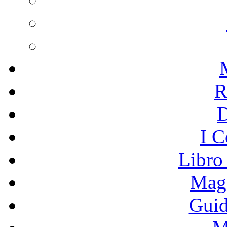
R
I C
Libro
Mage
Guid