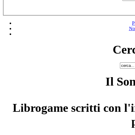
P
No
Cerc
Il So
Librogame scritti con l'i