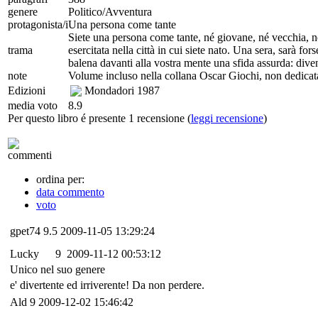
genere
Politico/Avventura
protagonista/i
Una persona come tante
Siete una persona come tante, né giovane, né vecchia, né
trama
esercitata nella città in cui siete nato. Una sera, sarà 
balena davanti alla vostra mente una sfida assurda: diven
note
Volume incluso nella collana Oscar Giochi, non dedicata 
Edizioni
Mondadori
1987
media voto
8.9
Per questo libro é presente 1 recensione (
leggi recensione
)
commenti
ordina per:
data commento
voto
gpet74
9.5
2009-11-05 13:29:24
Lucky
9
2009-11-12 00:53:12
Unico nel suo genere
e' divertente ed irriverente! Da non perdere.
Ald
9
2009-12-02 15:46:42