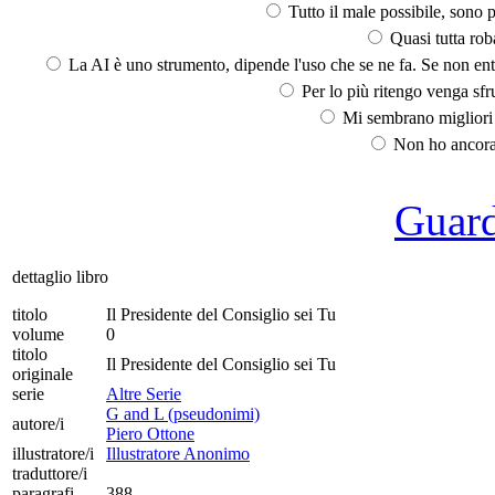
Tutto il male possibile, sono p
Quasi tutta rob
La AI è uno strumento, dipende l'uso che se ne fa. Se non ent
Per lo più ritengo venga sfru
Mi sembrano migliori d
Non ho ancora 
Guarda
dettaglio libro
titolo
Il Presidente del Consiglio sei Tu
volume
0
titolo
Il Presidente del Consiglio sei Tu
originale
serie
Altre Serie
G and L (pseudonimi)
autore/i
Piero Ottone
illustratore/i
Illustratore Anonimo
traduttore/i
paragrafi
388