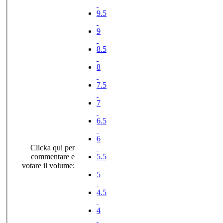
9.5
9
8.5
8
7.5
7
6.5
6
Clicka qui per
commentare e
5.5
votare il volume:
5
4.5
4