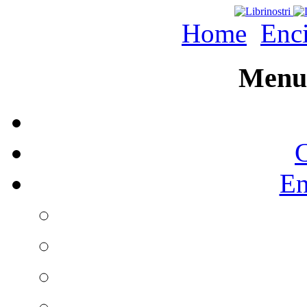
Home
Enc
Menu 
C
En