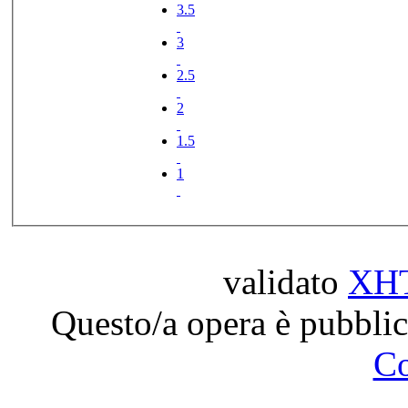
3.5
3
2.5
2
1.5
1
validato
XH
Questo/a opera è pubblic
C