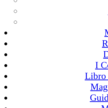
R
I C
Libro
Mage
Guid