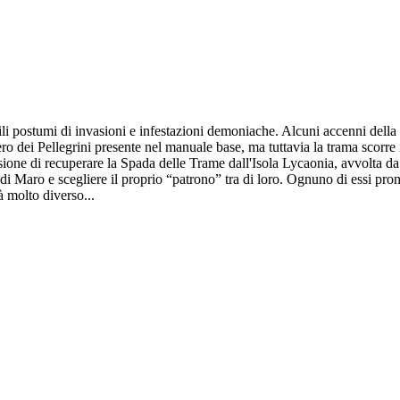
bili postumi di invasioni e infestazioni demoniache. Alcuni accenni della 
o dei Pellegrini presente nel manuale base, ma tuttavia la trama scorre 
ione di recuperare la Spada delle Trame dall'Isola Lycaonia, avvolta da u
i Maro e scegliere il proprio “patrono” tra di loro. Ognuno di essi pro
à molto diverso...