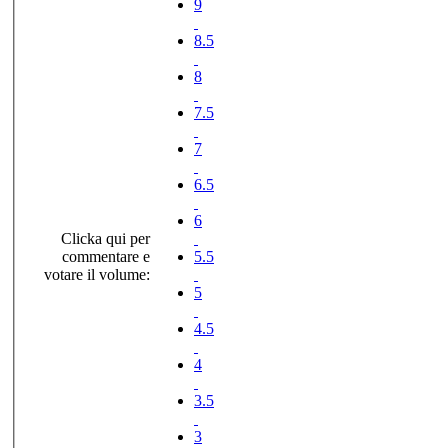
9
8.5
8
7.5
7
6.5
6
Clicka qui per
commentare e
5.5
votare il volume:
5
4.5
4
3.5
3