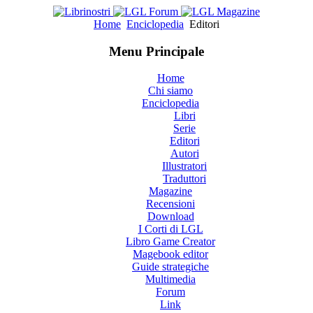
Home
Enciclopedia
Editori
Menu Principale
Home
Chi siamo
Enciclopedia
Libri
Serie
Editori
Autori
Illustratori
Traduttori
Magazine
Recensioni
Download
I Corti di LGL
Libro Game Creator
Magebook editor
Guide strategiche
Multimedia
Forum
Link