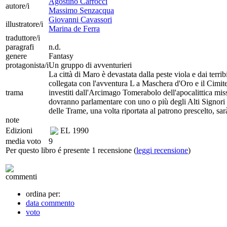
Agostino Carrocci
autore/i
Massimo Senzacqua
Giovanni Cavassori
illustratore/i
Marina de Ferra
traduttore/i
paragrafi
n.d.
genere
Fantasy
protagonista/i
Un gruppo di avventurieri
La città di Maro è devastata dalla peste viola e dai terri
collegata con l'avventura L a Maschera d'Oro e il Cimiter
trama
investiti dall'Arcimago Tomerabolo dell'apocalittica miss
dovranno parlamentare con uno o più degli Alti Signori d
delle Trame, una volta riportata al patrono prescelto, sar
note
Edizioni
EL
1990
media voto
9
Per questo libro é presente 1 recensione (
leggi recensione
)
commenti
ordina per:
data commento
voto