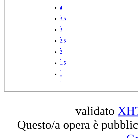
4
3.5
3
2.5
2
1.5
1
validato
XH
Questo/a opera è pubblic