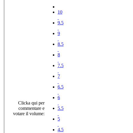
10
9.5
9
8.5
8
7.5
7
6.5
6
Clicka qui per
commentare e
5.5
votare il volume:
5
4.5