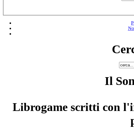
P
No
Cerc
Il So
Librogame scritti con l'i