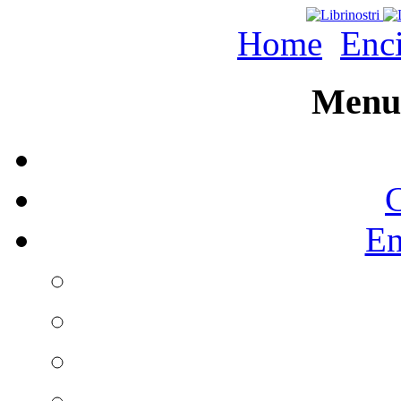
Home
Enc
Menu 
C
En