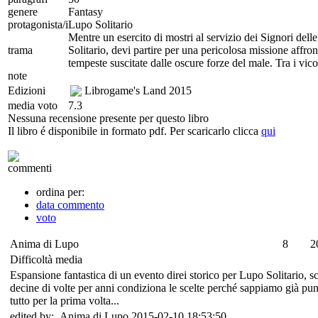
genere
Fantasy
protagonista/i
Lupo Solitario
Mentre un esercito di mostri al servizio dei Signori del
trama
Solitario, devi partire per una pericolosa missione affron
tempeste suscitate dalle oscure forze del male. Tra i vic
note
Edizioni
Librogame's Land
2015
media voto
7.3
Nessuna recensione presente per questo libro
Il libro é disponibile in formato pdf. Per scaricarlo clicca
qui
commenti
ordina per:
data commento
voto
Anima di Lupo
8
2
Difficoltà media
Espansione fantastica di un evento direi storico per Lupo Solitario, scr
decine di volte per anni condiziona le scelte perché sappiamo già punt
tutto per la prima volta...
edited by: Anima di Lupo 2015-02-10 18:53:50