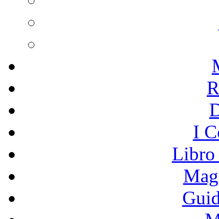
R
I C
Libro
Mage
Guid