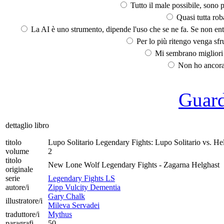
Tutto il male possibile, sono p
Quasi tutta rob
La AI è uno strumento, dipende l'uso che se ne fa. Se non ent
Per lo più ritengo venga sfru
Mi sembrano migliori d
Non ho ancora 
Guarda
dettaglio libro
titolo
Lupo Solitario Legendary Fights: Lupo Solitario vs. He
volume
2
titolo
New Lone Wolf Legendary Fights - Zagarna Helghast
originale
serie
Legendary Fights LS
autore/i
Zipp Vulcity Dementia
Gary Chalk
illustratore/i
Mileva Servadei
traduttore/i
Mythus
paragrafi
50