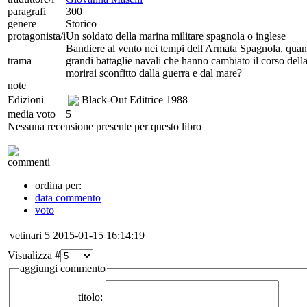
paragrafi
300
genere
Storico
protagonista/i
Un soldato della marina militare spagnola o inglese
Bandiere al vento nei tempi dell'Armata Spagnola, quando
trama
grandi battaglie navali che hanno cambiato il corso della s
morirai sconfitto dalla guerra e dal mare?
note
Edizioni
Black-Out Editrice
1988
media voto
5
Nessuna recensione presente per questo libro
commenti
ordina per:
data commento
voto
vetinari
5
2015-01-15 16:14:19
Visualizza #
aggiungi commento
titolo: