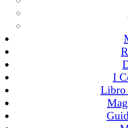
R
I C
Libro
Mage
Guid