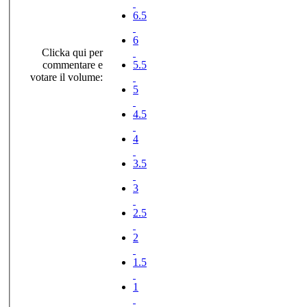
6.5
6
Clicka qui per
commentare e
5.5
votare il volume:
5
4.5
4
3.5
3
2.5
2
1.5
1