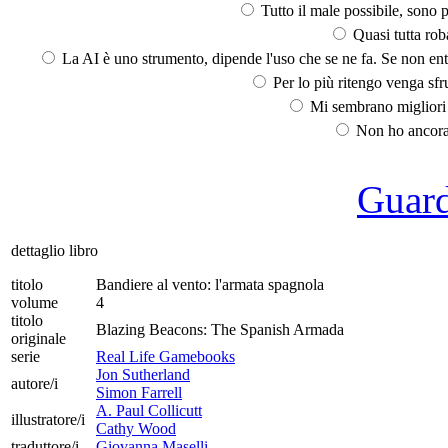
Tutto il male possibile, sono p
Quasi tutta rob
La AI è uno strumento, dipende l'uso che se ne fa. Se non ent
Per lo più ritengo venga sfru
Mi sembrano migliori d
Non ho ancora 
Guarda
dettaglio libro
titolo
Bandiere al vento: l'armata spagnola
volume
4
titolo
Blazing Beacons: The Spanish Armada
originale
serie
Real Life Gamebooks
Jon Sutherland
autore/i
Simon Farrell
A. Paul Collicutt
illustratore/i
Cathy Wood
traduttore/i
Giovanna Maselli