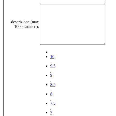
descrizione (max
1000 caratteri):
10
9.5
9
8.5
8
7.5
7