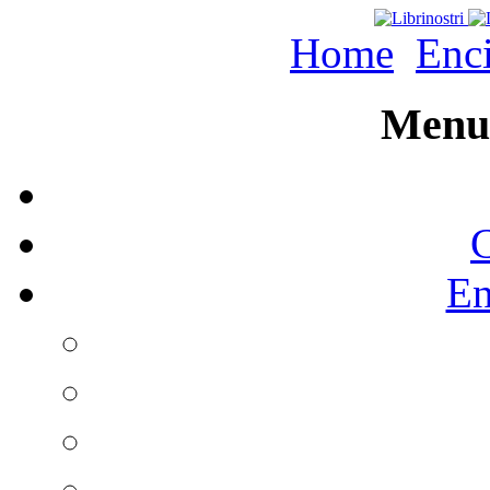
Home
Enc
Menu 
C
En