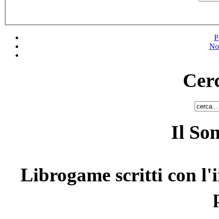
P
No
Cerc
Il So
Librogame scritti con l'i