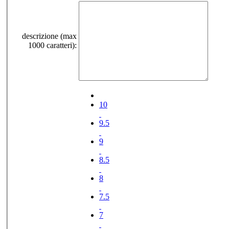
descrizione (max
1000 caratteri):
10
9.5
9
8.5
8
7.5
7