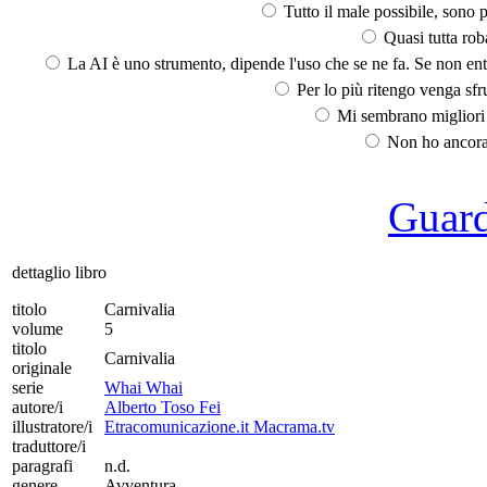
Tutto il male possibile, sono p
Quasi tutta rob
La AI è uno strumento, dipende l'uso che se ne fa. Se non ent
Per lo più ritengo venga sfru
Mi sembrano migliori d
Non ho ancora 
Guarda
dettaglio libro
titolo
Carnivalia
volume
5
titolo
Carnivalia
originale
serie
Whai Whai
autore/i
Alberto Toso Fei
illustratore/i
Etracomunicazione.it Macrama.tv
traduttore/i
paragrafi
n.d.
genere
Avventura