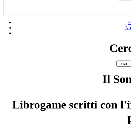
P
No
Cerc
Il So
Librogame scritti con l'i