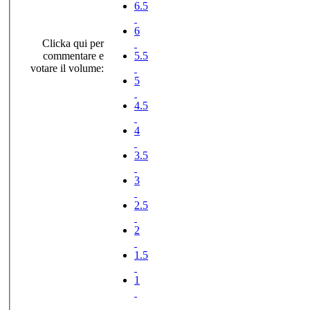
6.5
6
Clicka qui per
commentare e
5.5
votare il volume:
5
4.5
4
3.5
3
2.5
2
1.5
1