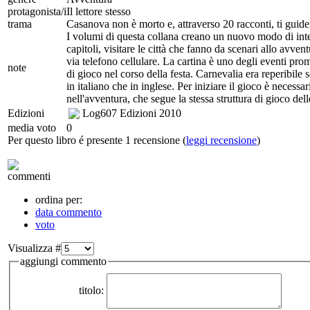
protagonista/i
Il lettore stesso
trama
Casanova non è morto e, attraverso 20 racconti, ti guider
I volumi di questa collana creano un nuovo modo di intende
capitoli, visitare le città che fanno da scenari allo avvent
via telefono cellulare. La cartina è uno degli eventi pr
note
di gioco nel corso della festa. Carnevalia era reperibile s
in italiano che in inglese. Per iniziare il gioco è necess
nell'avventura, che segue la stessa struttura di gioco de
Edizioni
Log607 Edizioni
2010
media voto
0
Per questo libro é presente 1 recensione (
leggi recensione
)
commenti
ordina per:
data commento
voto
Visualizza #
aggiungi commento
titolo: