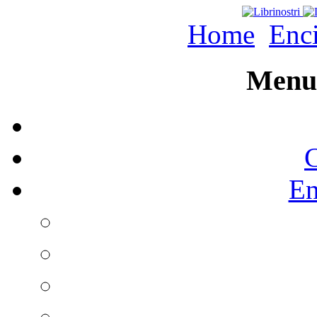
Home
Enc
Menu 
C
En