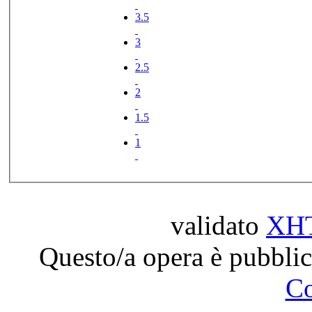
3.5
3
2.5
2
1.5
1
validato
XH
Questo/a opera è pubblic
C