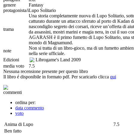
genere
Fantasy
protagonista/i
Lupo Solitario
Una storia completamente nuova di Lupo Solitario, sott
catturato durante un attacco sferrato al porto di Kadan 
nascondiglio segreto dei corsari, riceve un’offerta di ai
trama
da assassini, mostri marini e magia nera, in cui il suo
AGARASH è il primo fumetto di Lupo Solitario, una stor
mondo di Magnamund.
Non si tratta di un libro-gioco, ma di un fumetto ambien
note
nella serie ufficiale.
Edizioni
Librogame's Land
2009
media voto
7.5
Nessuna recensione presente per questo libro
Il libro é disponibile in formato pdf. Per scaricarlo clicca
qui
commenti
ordina per:
data commento
voto
Anima di Lupo
7.5
Ben fatto