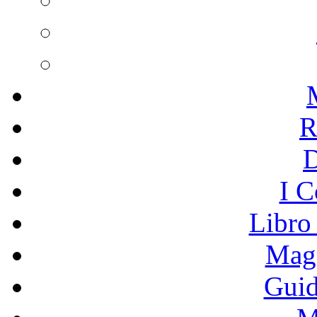
R
I C
Libro
Mage
Guid