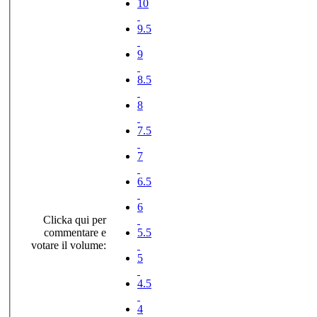
10
9.5
9
8.5
8
7.5
7
6.5
6
Clicka qui per
commentare e
5.5
votare il volume:
5
4.5
4