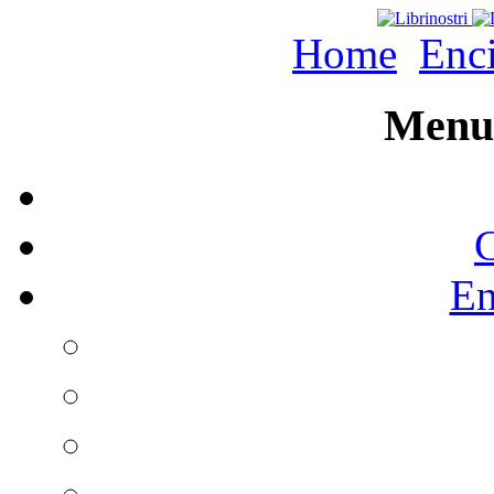
Home
Enc
Menu 
C
En