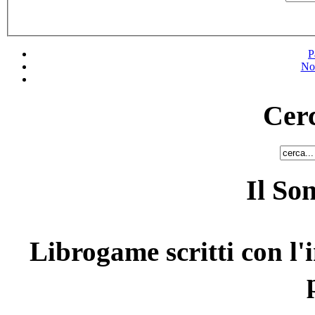
P
No
Cerc
Il So
Librogame scritti con l'i