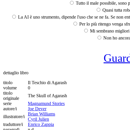
Tutto il male possibile, sono p
Quasi tutta rob
La AI è uno strumento, dipende l'uso che se ne fa. Se non ent
Per lo più ritengo venga sfru
Mi sembrano migliori d
Non ho ancora 
Guarda
dettaglio libro
titolo
Il Teschio di Agarash
volume
0
titolo
The Skull of Agarash
originale
serie
Magnamund Stories
autore/i
Joe Dever
Brian Williams
illustratore/i
Cyril Julien
traduttore/i
Enrico Zappia
paragrafi
n.d.