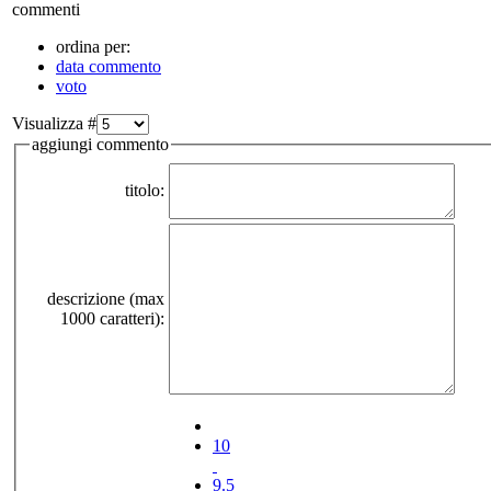
commenti
ordina per:
data commento
voto
Visualizza #
aggiungi commento
titolo:
descrizione (max
1000 caratteri):
10
9.5