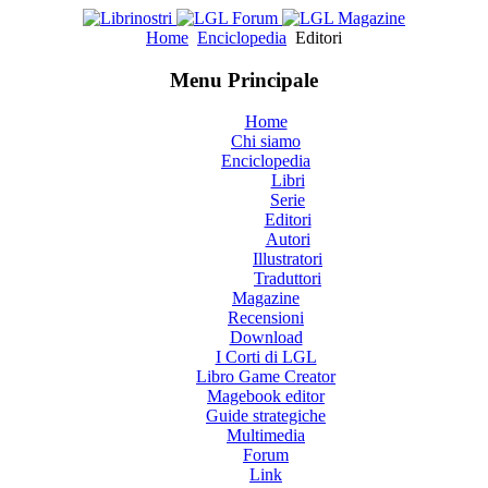
Home
Enciclopedia
Editori
Menu Principale
Home
Chi siamo
Enciclopedia
Libri
Serie
Editori
Autori
Illustratori
Traduttori
Magazine
Recensioni
Download
I Corti di LGL
Libro Game Creator
Magebook editor
Guide strategiche
Multimedia
Forum
Link