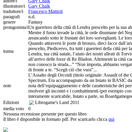
autore/i
Gary Chalk
illustratore/i
Gary Chalk
traduttore/i
Francesco Mattioli
paragrafi
n.d.
genere
Fantasy
protagonista/i
Un guerriero della città di Lendra prescelto per la sua ab
Mentre il fumo invade la città, le orde disumane del Negr
arrancando sotto le frustate dei loro sorveglianti. Le lor
Quando attraversi le porte di bronzo, dieci facce dall’ar
prescelto, Piedicervo, fra tutti i guerrieri della città per
trama
Lendra, tua città natale, l’aiuto dei nostri alleati di Tor
all’arrivo delle forze di Re Bladon. Altrimenti la città 
non conosco la strada...” “Non importa, abbiamo vergato 
di fronte a te. “Scegli ciò che vuoi”...
L’Assalto degli Orcoidi (titolo originale: Assault of the
Spectrum. Era accompagnato da un listato in BASIC da ri
note
nota dell’equipaggiamento e delle caratteristiche del pe
risolvere gli incontri e i combattimenti (per esempio co
interamente scaricabile, listato a parte, su Boardgame
Edizioni
Librogame's Land
2011
media voto
0
Nessuna recensione presente per questo libro
Il libro é disponibile in formato pdf. Per scaricarlo clicca
qui