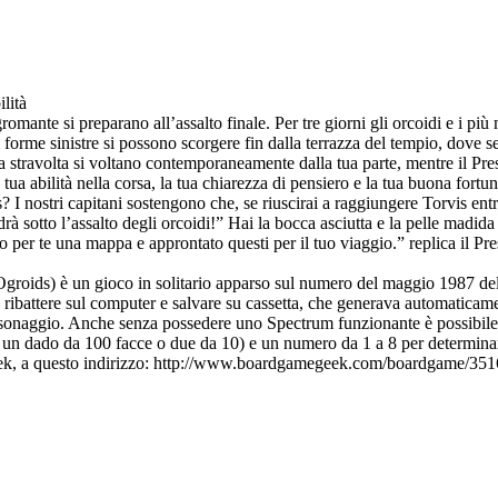
ilità
omante si preparano all’assalto finale. Per tre giorni gli orcoidi e i pi
o forme sinistre si possono scorgere fin dalla terrazza del tempio, dove s
ia stravolta si voltano contemporaneamente dalla tua parte, mentre il Pres
 la tua abilità nella corsa, la tua chiarezza di pensiero e la tua buona fortu
vis? I nostri capitani sostengono che, se riuscirai a raggiungere Torvis en
cadrà sotto l’assalto degli orcoidi!” Hai la bocca asciutta e la pelle mad
per te una mappa e approntato questi per il tuo viaggio.” replica il Pr
 Ogroids) è un gioco in solitario apparso sul numero del maggio 1987 del
battere sul computer e salvare su cassetta, che generava automaticamente
rsonaggio. Anche senza possedere uno Spectrum funzionante è possibile gi
n un dado da 100 facce o due da 10) e un numero da 1 a 8 per determinare
geek, a questo indirizzo: http://www.boardgamegeek.com/boardgame/3516