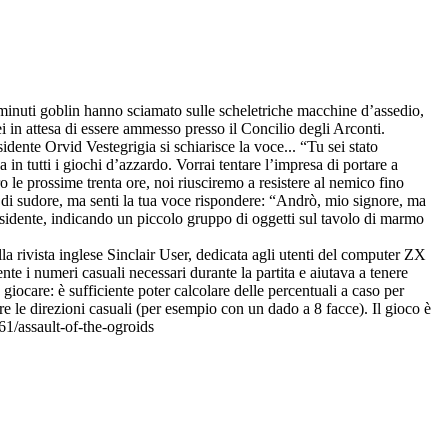
ù minuti goblin hanno sciamato sulle scheletriche macchine d’assedio,
ei in attesa di essere ammesso presso il Concilio degli Arconti.
idente Orvid Vestegrigia si schiarisce la voce... “Tu sei stato
na in tutti i giochi d’azzardo. Vorrai tentare l’impresa di portare a
tro le prossime trenta ore, noi riusciremo a resistere al nemico fino
ida di sudore, ma senti la tua voce rispondere: “Andrò, mio signore, ma
esidente, indicando un piccolo gruppo di oggetti sul tavolo di marmo
la rivista inglese Sinclair User, dedicata agli utenti del computer ZX
 i numeri casuali necessari durante la partita e aiutava a tenere
ocare: è sufficiente poter calcolare delle percentuali a caso per
 le direzioni casuali (per esempio con un dado a 8 facce). Il gioco è
1/assault-of-the-ogroids