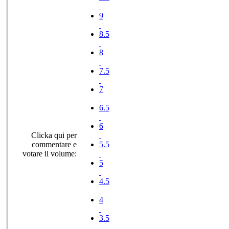
9
8.5
8
7.5
7
6.5
6
Clicka qui per
commentare e
5.5
votare il volume:
5
4.5
4
3.5