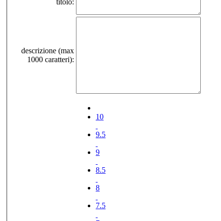
titolo:
descrizione (max
1000 caratteri):
10
9.5
9
8.5
8
7.5