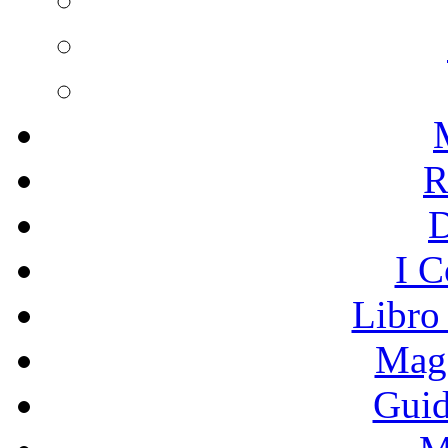
R
I C
Libro
Mage
Guid