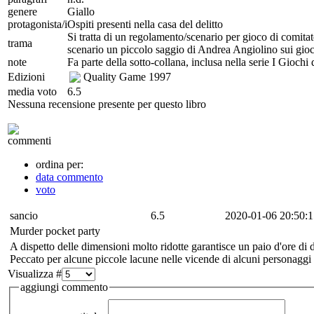
genere
Giallo
protagonista/i
Ospiti presenti nella casa del delitto
Si tratta di un regolamento/scenario per gioco di comitato
trama
scenario un piccolo saggio di Andrea Angiolino sui gioc
note
Fa parte della sotto-collana, inclusa nella serie I Gioch
Edizioni
Quality Game
1997
media voto
6.5
Nessuna recensione presente per questo libro
commenti
ordina per:
data commento
voto
sancio
6.5
2020-01-06 20:50:1
Murder pocket party
A dispetto delle dimensioni molto ridotte garantisce un paio d'ore di d
Peccato per alcune piccole lacune nelle vicende di alcuni personaggi
Visualizza #
aggiungi commento