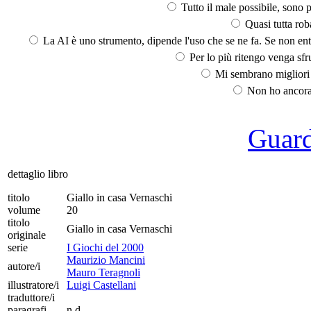
Tutto il male possibile, sono p
Quasi tutta rob
La AI è uno strumento, dipende l'uso che se ne fa. Se non ent
Per lo più ritengo venga sfru
Mi sembrano migliori d
Non ho ancora 
Guarda
dettaglio libro
titolo
Giallo in casa Vernaschi
volume
20
titolo
Giallo in casa Vernaschi
originale
serie
I Giochi del 2000
Maurizio Mancini
autore/i
Mauro Teragnoli
illustratore/i
Luigi Castellani
traduttore/i
paragrafi
n.d.