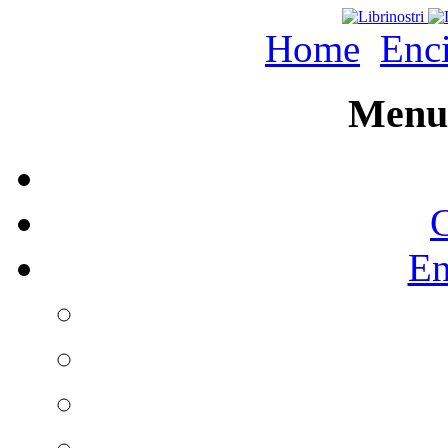
Home
Enc
Menu 
C
En