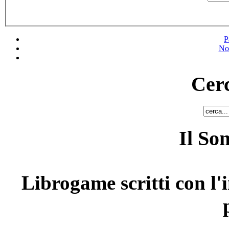
P
No
Cerc
Il So
Librogame scritti con l'i