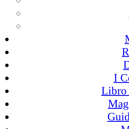
R
I C
Libro
Mage
Guid