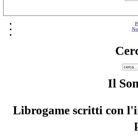
P
No
Cerc
Il So
Librogame scritti con l'i