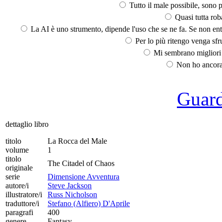
Tutto il male possibile, sono p
Quasi tutta rob
La AI è uno strumento, dipende l'uso che se ne fa. Se non ent
Per lo più ritengo venga sfru
Mi sembrano migliori d
Non ho ancora 
Guarda
dettaglio libro
titolo
La Rocca del Male
volume
1
titolo
The Citadel of Chaos
originale
serie
Dimensione Avventura
autore/i
Steve Jackson
illustratore/i
Russ Nicholson
traduttore/i
Stefano (Alfiero) D'Aprile
paragrafi
400
genere
Fantasy