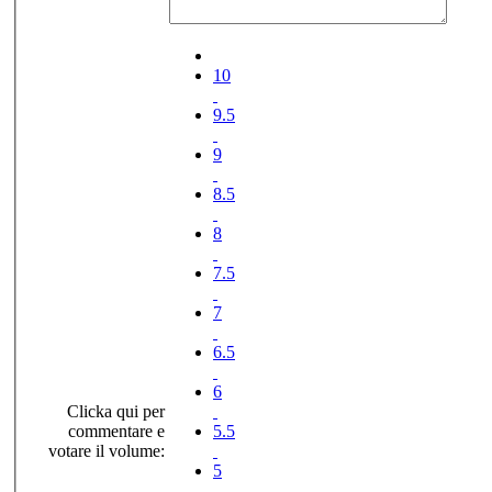
10
9.5
9
8.5
8
7.5
7
6.5
6
Clicka qui per
commentare e
5.5
votare il volume:
5