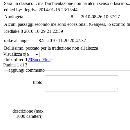
Sarà un classico... ma l'ambientazione non ha alcun senso o fascino..
edited by: Jegriva 2014-01-15 23:13:44
Apologeta
8
2010-08-26 10:37:27
Alcuni passaggi secondo me sono eccezionali (Ganjees, lo scontro fina
Icedlake
8
2010-10-29 21:22:39
mike all angel
8.5
2010-11-20 20:47:32
Bellissimo, peccato per la traduzione non all'altezza
Visualizza #
«
Inizio
Prec.
1
2
3
Succ.
Fine
»
Pagina 1 di 3
aggiungi commento
titolo:
descrizione (max
1000 caratteri):