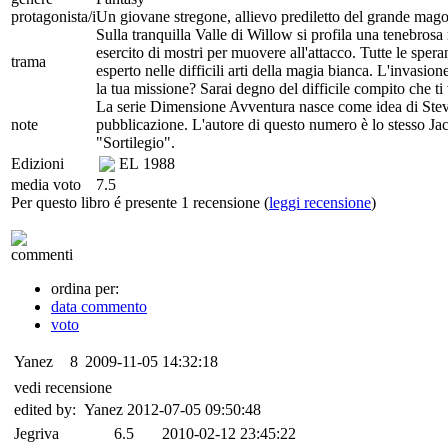
protagonista/i
Un giovane stregone, allievo prediletto del grande mag
Sulla tranquilla Valle di Willow si profila una tenebros
esercito di mostri per muovere all'attacco. Tutte le sper
trama
esperto nelle difficili arti della magia bianca. L'invasi
la tua missione? Sarai degno del difficile compito che ti 
La serie Dimensione Avventura nasce come idea di Steve
note
pubblicazione. L'autore di questo numero è lo stesso Jack
"Sortilegio".
Edizioni
EL
1988
media voto
7.5
Per questo libro é presente 1 recensione (
leggi recensione
)
commenti
ordina per:
data commento
voto
Yanez
8
2009-11-05 14:32:18
vedi recensione
edited by: Yanez 2012-07-05 09:50:48
Jegriva
6.5
2010-02-12 23:45:22