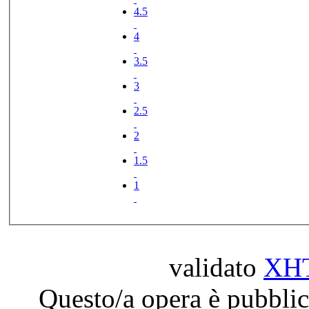
4.5
4
3.5
3
2.5
2
1.5
1
validato
XH
Questo/a opera è pubblic