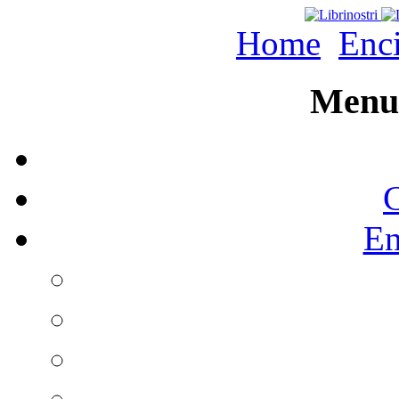
Home
Enc
Menu 
C
En