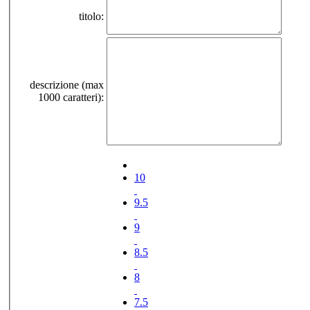
titolo:
descrizione (max
1000 caratteri):
10
9.5
9
8.5
8
7.5