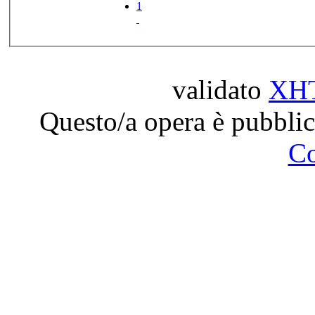
1
validato
XH
Questo/a opera è pubblic
C