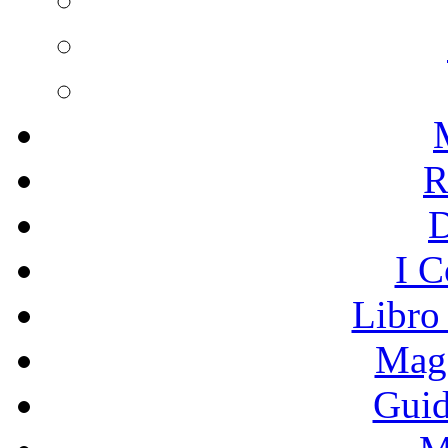
R
I C
Libro
Mage
Guid