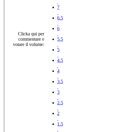
7
6.5
6
Clicka qui per
commentare e
5.5
votare il volume:
5
4.5
4
3.5
3
2.5
2
1.5