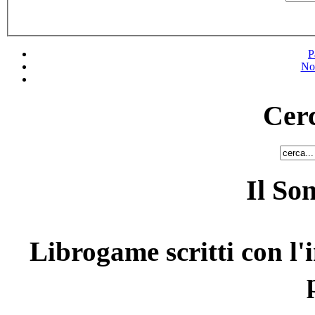
P
No
Cerc
Il So
Librogame scritti con l'i