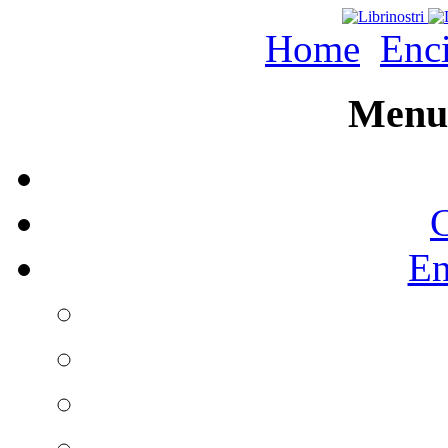
Home
Enc
Menu 
C
En