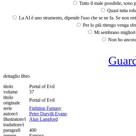
Tutto il male possibile, sono p
Quasi tutta rob
La AI è uno strumento, dipende l'uso che se ne fa. Se non ent
Per lo più ritengo venga sfru
Mi sembrano migliori d
Non ho ancora 
Guarda
dettaglio libro
titolo
Portal of Evil
volume
37
titolo
Portal of Evil
originale
serie
Fighting Fantasy
autore/i
Peter Darvill-Evans
illustratore/i
Alan Langford
traduttore/i
paragrafi
400
genere
Fantasy