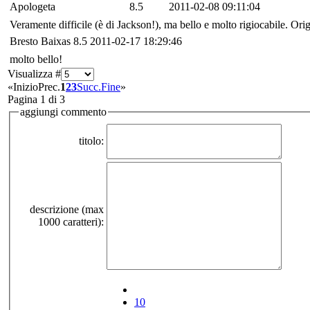
Apologeta
8.5
2011-02-08 09:11:04
Veramente difficile (è di Jackson!), ma bello e molto rigiocabile. Ori
Bresto Baixas
8.5
2011-02-17 18:29:46
molto bello!
Visualizza #
«
Inizio
Prec.
1
2
3
Succ.
Fine
»
Pagina 1 di 3
aggiungi commento
titolo:
descrizione (max
1000 caratteri):
10