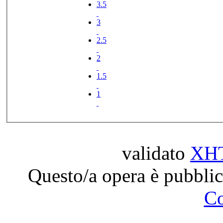
3.5
3
2.5
2
1.5
1
validato
XH
Questo/a opera è pubblic
C