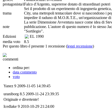
protagonista/i
Falco d'Argento, supereroe dotato di straordinari poteri
Sei il prodotto di un esperimento di ingegneria genetica, 
trama
City, una metropoli tentacolare dove si nascondono i peg
impedire il raduno di M.O.R.T.E., un'organizzazione di 
La serie Dimensione Avventura nasce come idea di Steve
note
pubblicazione. L'autore di questo numero è lo stesso Jack
"Sortilegio".
Edizioni
EL
1990
media voto
8.5
Per questo libro é presente 1 recensione (
leggi recensione
)
commenti
ordina per:
data commento
voto
Yanez
9
2009-11-05 14:39:45
uraniborg
8.5
2009-11-24 23:39:35
Originale e divertente!
Icedlake
9
2010-10-29 21:24:00