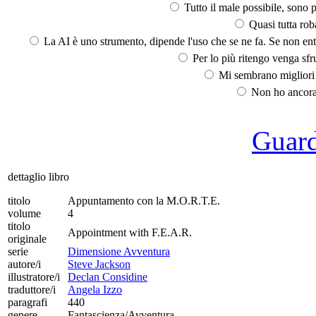
Tutto il male possibile, sono p
Quasi tutta rob
La AI è uno strumento, dipende l'uso che se ne fa. Se non ent
Per lo più ritengo venga sfru
Mi sembrano migliori d
Non ho ancora 
Guarda
dettaglio libro
titolo
Appuntamento con la M.O.R.T.E.
volume
4
titolo
Appointment with F.E.A.R.
originale
serie
Dimensione Avventura
autore/i
Steve Jackson
illustratore/i
Declan Considine
traduttore/i
Angela Izzo
paragrafi
440
genere
Fantascienza/Avventura