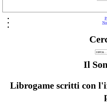
P
No
Cerc
Il So
Librogame scritti con l'i