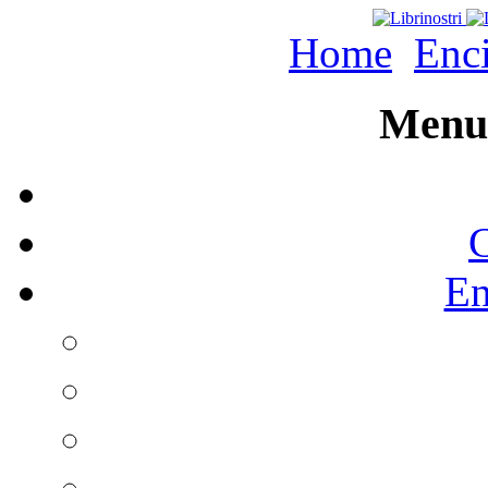
Home
Enc
Menu 
C
En