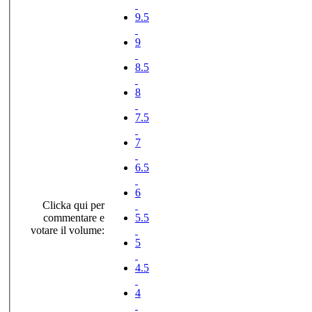
9.5
9
8.5
8
7.5
7
6.5
6
Clicka qui per
commentare e
5.5
votare il volume:
5
4.5
4