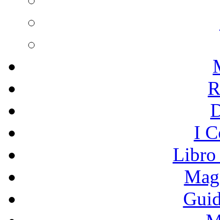
R
I C
Libro
Mage
Guid