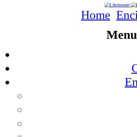
Home
Enc
Menu 
C
En