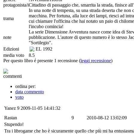
protagonista/i
Cittadino di passaggio che, smarrita la strada, finisce all
In una notte di tempesta, su una strada deserta che non c
macchina. Per fortuna, alla luce dei lampi, riesci ad int
trama
cui chiamare l'officina che hai notato un paio di chilomet
l'incubo comincia!
La serie Dimensione Avventura nasce come idea di Steve
note
pubblicazione. L'autore di questo numero è lo stesso Jack
"Sortilegio".
Edizioni
EL
1992
media voto
8.5
Per questo libro é presente 1 recensione (
leggi recensione
)
commenti
ordina per:
data commento
voto
Yanez
9
2009-11-05 14:41:32
Rastan
9
2010-08-12 13:02:09
Stupendo!
Tra i librogame che ho è sicuramente quello che più mi ha entusiasmato