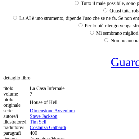
Tutto il male possibile, sono p
Quasi tutta rob
La AI è uno strumento, dipende l'uso che se ne fa. Se non ent
Per lo più ritengo venga sfru
Mi sembrano migliori d
Non ho ancora 
Guarda
dettaglio libro
titolo
La Casa Infernale
volume
7
titolo
House of Hell
originale
serie
Dimensione Avventura
autore/i
Steve Jackson
illustratore/i
Tim Sell
traduttore/i
Costanza Galbardi
paragrafi
400
genere
Avventura/Horror