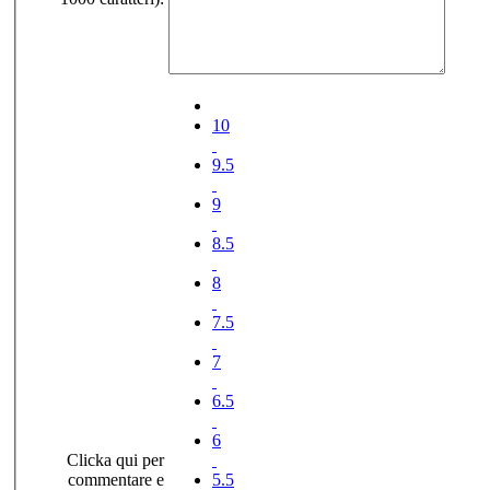
10
9.5
9
8.5
8
7.5
7
6.5
6
Clicka qui per
commentare e
5.5