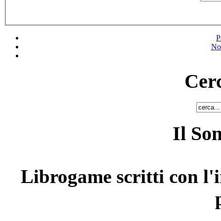
P
No
Cerc
Il So
Librogame scritti con l'i