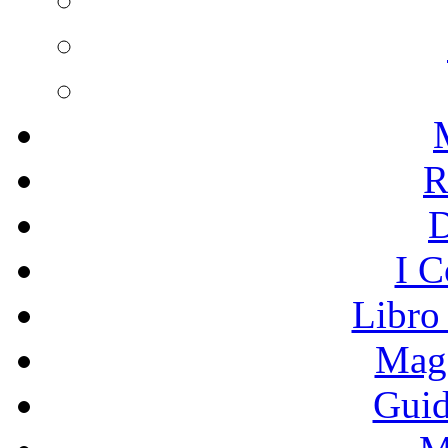
R
I C
Libro
Mage
Guid