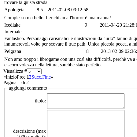
trovare la giusta strada.
Apologeta
8.5
2011-02-08 09:12:58
Complesso ma bello. Per chi ama l'horror è una manna!
Icedlake
9
2011-04-20 21:28:
Infernale
Fantastico. Personaggi carismatici e illustrazioni da "urlo" fanno di q
innumerevoli volte per scovare il true path. Unica piccola pecca, a mio
Pelgrana
8
2013-02-09 02:36
Non amo troppo i librogame con una così alta difficoltà, perchè va a dis
e scorrevolezza nella lettura, sarebbe stato perfetto.
Visualizza #
«
Inizio
Prec.
1
2
Succ.
Fine
»
Pagina 1 di 2
aggiungi commento
titolo:
descrizione (max
1000 caratteri):