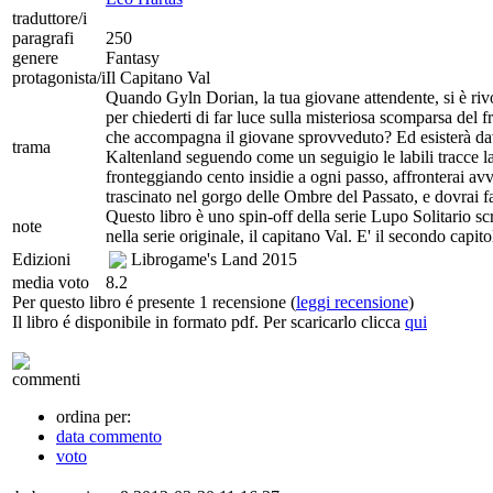
traduttore/i
paragrafi
250
genere
Fantasy
protagonista/i
Il Capitano Val
Quando Gyln Dorian, la tua giovane attendente, si è riv
per chiederti di far luce sulla misteriosa scomparsa del f
che accompagna il giovane sprovveduto? Ed esisterà davv
trama
Kaltenland seguendo come un seguigio le labili tracce l
fronteggiando cento insidie a ogni passo, affronterai avve
trascinato nel gorgo delle Ombre del Passato, e dovrai f
Questo libro è uno spin-off della serie Lupo Solitario sc
note
nella serie originale, il capitano Val. E' il secondo cap
Edizioni
Librogame's Land
2015
media voto
8.2
Per questo libro é presente 1 recensione (
leggi recensione
)
Il libro é disponibile in formato pdf. Per scaricarlo clicca
qui
commenti
ordina per:
data commento
voto