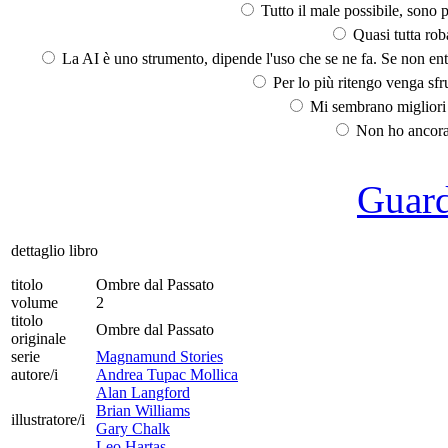
Tutto il male possibile, sono p
Quasi tutta rob
La AI è uno strumento, dipende l'uso che se ne fa. Se non ent
Per lo più ritengo venga sfru
Mi sembrano migliori d
Non ho ancora 
Guarda
dettaglio libro
titolo
Ombre dal Passato
volume
2
titolo
Ombre dal Passato
originale
serie
Magnamund Stories
autore/i
Andrea Tupac Mollica
Alan Langford
Brian Williams
illustratore/i
Gary Chalk
Leo Hartas