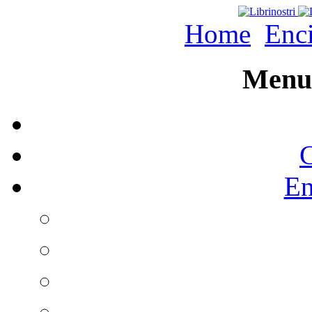
Home
Enc
Menu 
C
En