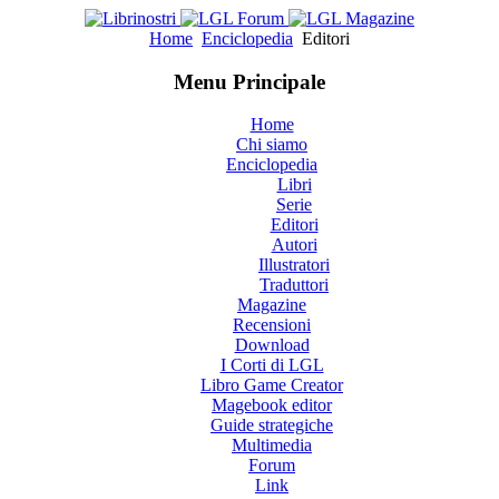
Home
Enciclopedia
Editori
Menu Principale
Home
Chi siamo
Enciclopedia
Libri
Serie
Editori
Autori
Illustratori
Traduttori
Magazine
Recensioni
Download
I Corti di LGL
Libro Game Creator
Magebook editor
Guide strategiche
Multimedia
Forum
Link