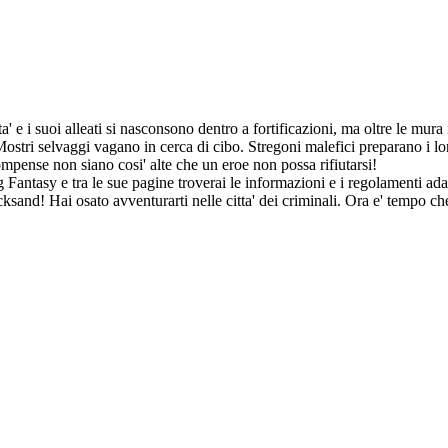
 e i suoi alleati si nasconsono dentro a fortificazioni, ma oltre le mura i
stri selvaggi vagano in cerca di cibo. Stregoni malefici preparano i loro
compense non siano cosi' alte che un eroe non possa rifiutarsi!
 Fantasy e tra le sue pagine troverai le informazioni e i regolamenti adat
sand! Hai osato avventurarti nelle citta' dei criminali. Ora e' tempo ch