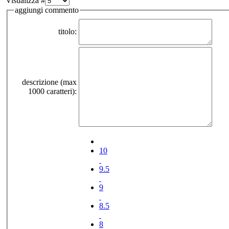
Visualizza #
aggiungi commento
titolo:
descrizione (max
1000 caratteri):
10
9.5
9
8.5
8