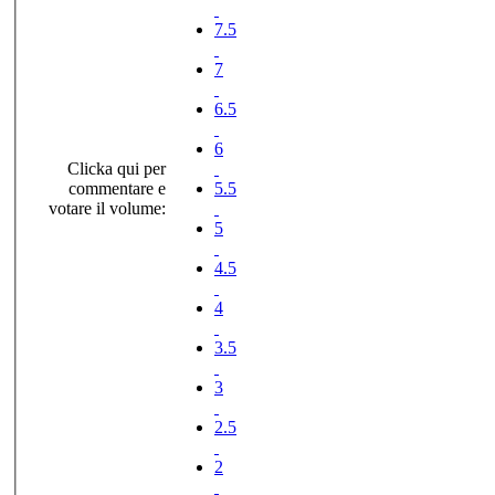
7.5
7
6.5
6
Clicka qui per
commentare e
5.5
votare il volume:
5
4.5
4
3.5
3
2.5
2