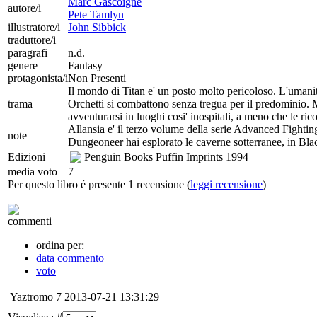
Marc Gascoigne
autore/i
Pete Tamlyn
illustratore/i
John Sibbick
traduttore/i
paragrafi
n.d.
genere
Fantasy
protagonista/i
Non Presenti
Il mondo di Titan e' un posto molto pericoloso. L'umanita'
trama
Orchetti si combattono senza tregua per il predominio. Mo
avventurarsi in luoghi cosi' inospitali, a meno che le ri
Allansia e' il terzo volume della serie Advanced Fighting
note
Dungeoneer hai esplorato le caverne sotterranee, in Black
Edizioni
Penguin Books Puffin Imprints
1994
media voto
7
Per questo libro é presente 1 recensione (
leggi recensione
)
commenti
ordina per:
data commento
voto
Yaztromo
7
2013-07-21 13:31:29