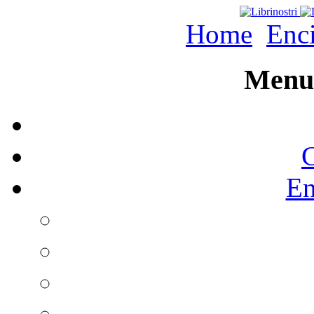
Home
Enc
Menu 
C
En