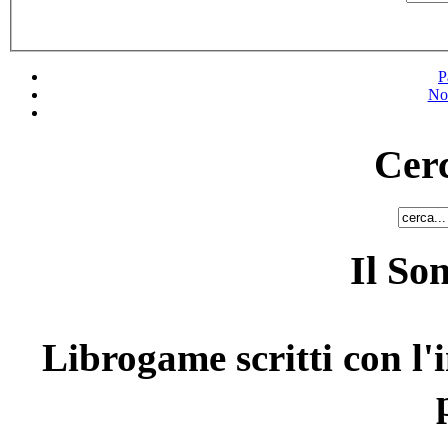
P
No
Cerc
Il So
Librogame scritti con l'i