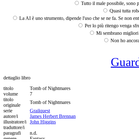
Tutto il male possibile, sono p
Quasi tutta rob
La AI è uno strumento, dipende l'uso che se ne fa. Se non ent
Per lo più ritengo venga sfru
Mi sembrano migliori d
Non ho ancora 
Guarda
dettaglio libro
titolo
Tomb of Nightmares
volume
7
titolo
Tomb of Nightmares
originale
serie
Grailquest
autore/i
James Herbert Brennan
illustratore/i
John Higgins
traduttore/i
paragrafi
n.d.
genere
Fantasy