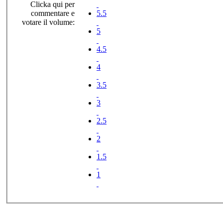
Clicka qui per
commentare e
5.5
votare il volume:
5
4.5
4
3.5
3
2.5
2
1.5
1