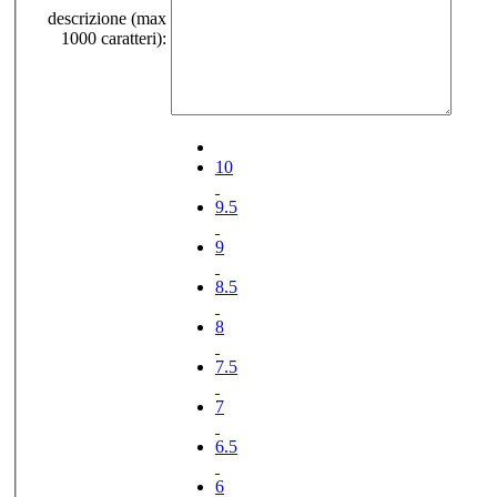
descrizione (max
1000 caratteri):
10
9.5
9
8.5
8
7.5
7
6.5
6