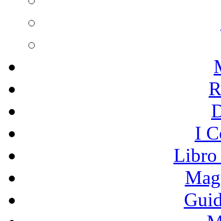
R
I C
Libro
Mage
Guid