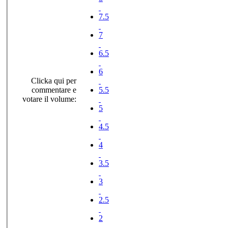
7.5
7
6.5
6
Clicka qui per
commentare e
5.5
votare il volume:
5
4.5
4
3.5
3
2.5
2