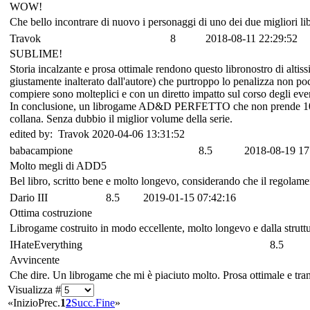
WOW!
Che bello incontrare di nuovo i personaggi di uno dei due migliori
Travok
8
2018-08-11 22:29:52
SUBLIME!
Storia incalzante e prosa ottimale rendono questo libronostro di altissi
giustamente inalterato dall'autore) che purtroppo lo penalizza non poc
compiere sono molteplici e con un diretto impatto sul corso degli event
In conclusione, un librogame AD&D PERFETTO che non prende 10 es
collana. Senza dubbio il miglior volume della serie.
edited by: Travok 2020-04-06 13:31:52
babacampione
8.5
2018-08-19 17
Molto megli di ADD5
Bel libro, scritto bene e molto longevo, considerando che il regolame
Dario III
8.5
2019-01-15 07:42:16
Ottima costruzione
Librogame costruito in modo eccellente, molto longevo e dalla strutt
IHateEverything
8.5
Avvincente
Che dire. Un librogame che mi è piaciuto molto. Prosa ottimale e trama
Visualizza #
«
Inizio
Prec.
1
2
Succ.
Fine
»