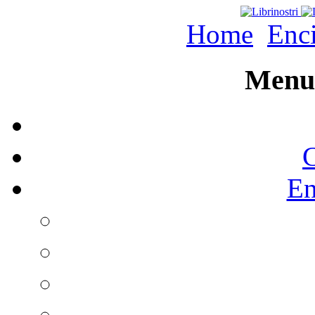
Home
Enc
Menu 
C
En