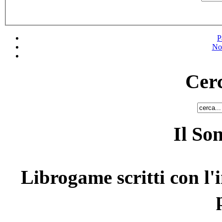
P
No
Cerc
Il So
Librogame scritti con l'i