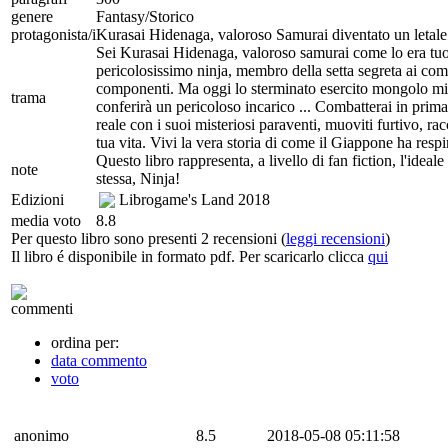
genere
Fantasy/Storico
protagonista/i
Kurasai Hidenaga, valoroso Samurai diventato un letale
Sei Kurasai Hidenaga, valoroso samurai come lo era tuo
pericolosissimo ninja, membro della setta segreta ai coma
componenti. Ma oggi lo sterminato esercito mongolo mina
trama
conferirà un pericoloso incarico ... Combatterai in prima 
reale con i suoi misteriosi paraventi, muoviti furtivo, ra
tua vita. Vivi la vera storia di come il Giappone ha resp
Questo libro rappresenta, a livello di fan fiction, l'id
note
stessa, Ninja!
Edizioni
Librogame's Land
2018
media voto
8.8
Per questo libro sono presenti 2 recensioni (
leggi recensioni
)
Il libro é disponibile in formato pdf. Per scaricarlo clicca
qui
commenti
ordina per:
data commento
voto
anonimo
8.5
2018-05-08 05:11:58