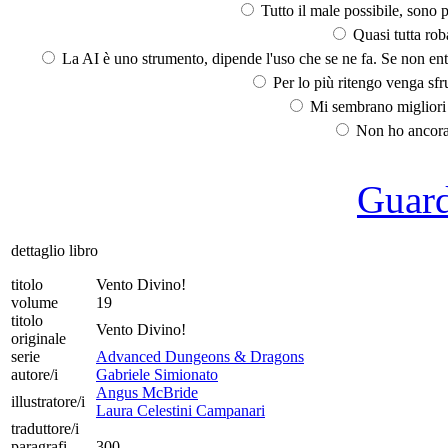
Tutto il male possibile, sono p
Quasi tutta rob
La AI è uno strumento, dipende l'uso che se ne fa. Se non ent
Per lo più ritengo venga sfru
Mi sembrano migliori d
Non ho ancora 
Guarda
dettaglio libro
titolo
Vento Divino!
volume
19
titolo
Vento Divino!
originale
serie
Advanced Dungeons & Dragons
autore/i
Gabriele Simionato
Angus McBride
illustratore/i
Laura Celestini Campanari
traduttore/i
paragrafi
300