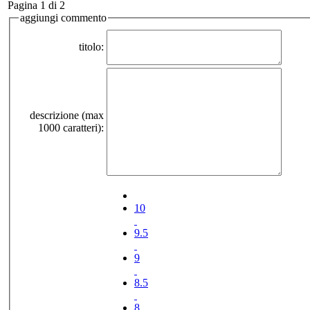
Pagina 1 di 2
aggiungi commento
titolo:
descrizione (max
1000 caratteri):
10
9.5
9
8.5
8