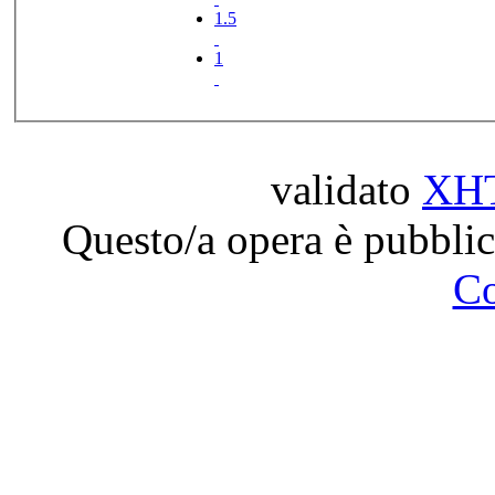
1.5
1
validato
XH
Questo/a opera è pubblic
C