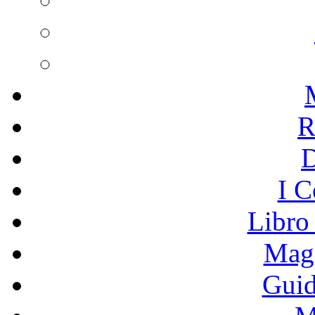
R
I C
Libro
Mage
Guid