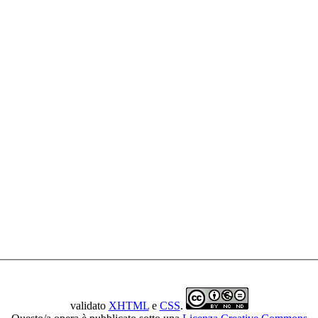
validato
XHTML
e
CSS
.