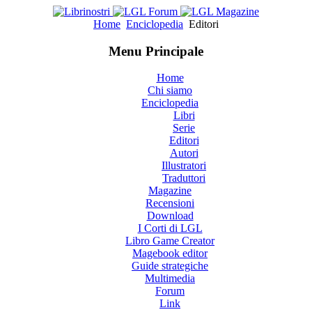
Home
Enciclopedia
Editori
Menu Principale
Home
Chi siamo
Enciclopedia
Libri
Serie
Editori
Autori
Illustratori
Traduttori
Magazine
Recensioni
Download
I Corti di LGL
Libro Game Creator
Magebook editor
Guide strategiche
Multimedia
Forum
Link