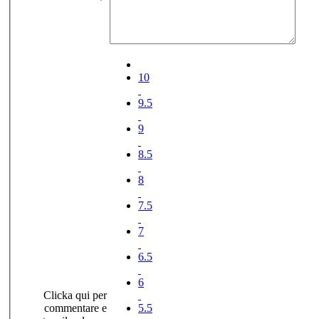
10
9.5
9
8.5
8
7.5
7
6.5
6
Clicka qui per
commentare e
5.5