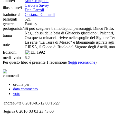
autore/i
Milt Creighton
Carolyn Savoy
illustratore/i
Dan Carroll
traduttore/i
Costanza Galbardi
paragrafi
521
genere
Fantasy
protagonista/i
Si può scegliere tra molteplici personaggi: Dincù l'Elfo
Negli abissi della baia di Ghiaccio giacciono i Palantir
trama
Ora questa minaccia rivive nelle spoglie del Signore Tene
La serie "La Terra di Mezzo" è liberamente ispirata agli 
note
GIRSA, il Gioco di Ruolo del Signore degli Anelli, uno 
Edizioni
EL
1992
media voto
6.2
Per questo libro é presente 1 recensione (
leggi recensione
)
commenti
ordina per:
data commento
voto
andrea84ta
6
2010-01-12 00:16:27
Jegriva
6
2010-03-03 23:43:00