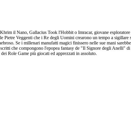
, Khrim il Nano, Gallacius Took l'Hobbit o Imracar, giovane esploratore 
i, le Pietre Veggenti che i Re degli Uomini crearono un tempo a sigillare
broso. Se i millenari manufatti magici finissero nelle sue mani sarebbe l
scritti che compongono l'epopea fantasy de "Il Signore degli Anelli" di 
dei Role Game più giocati ed apprezzati in assoluto.