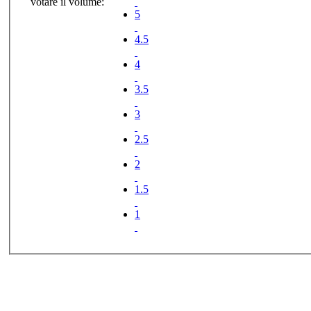
votare il volume:
5
4.5
4
3.5
3
2.5
2
1.5
1