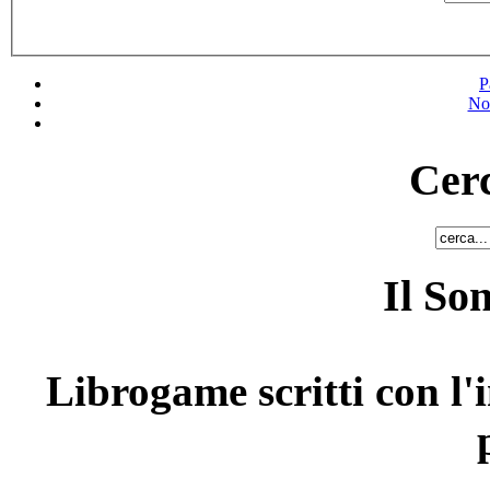
P
No
Cerc
Il So
Librogame scritti con l'i