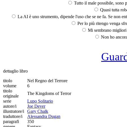
Tutto il male possibile, sono p
Quasi tutta rob
La AI è uno strumento, dipende l'uso che se ne fa. Se non ent
Per lo più ritengo venga sfru
Mi sembrano migliori d
Non ho ancora 
Guarda
dettaglio libro
titolo
Nel Regno del Terrore
volume
6
titolo
The Kingdoms of Terror
originale
serie
Lupo Solitario
autore/i
Joe Dever
illustratore/i
Gary Chalk
traduttore/i
Alessandra Dugan
paragrafi
350
genere
Fantasy