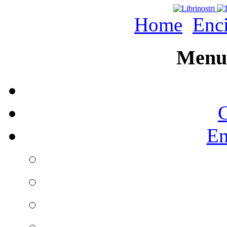
Home
Enc
Menu 
C
En