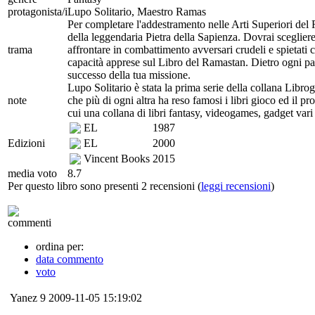
protagonista/i
Lupo Solitario, Maestro Ramas
Per completare l'addestramento nelle Arti Superiori del Ra
della leggendaria Pietra della Sapienza. Dovrai scegliere
trama
affrontare in combattimento avversari crudeli e spietati
capacità apprese sul Libro del Ramastan. Dietro ogni pag
successo della tua missione.
Lupo Solitario è stata la prima serie della collana Libro
note
che più di ogni altra ha reso famosi i libri gioco ed il pr
cui una collana di libri fantasy, videogames, gadget va
EL
1987
Edizioni
EL
2000
Vincent Books
2015
media voto
8.7
Per questo libro sono presenti 2 recensioni (
leggi recensioni
)
commenti
ordina per:
data commento
voto
Yanez
9
2009-11-05 15:19:02