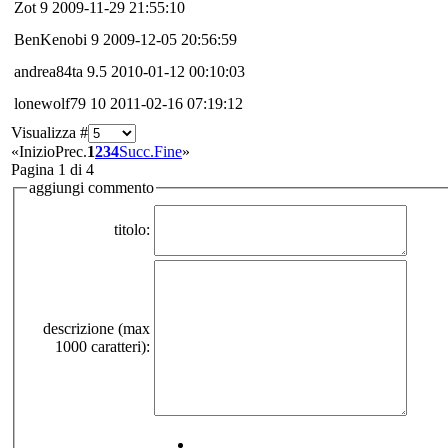
Zot
9
2009-11-29 21:55:10
BenKenobi
9
2009-12-05 20:56:59
andrea84ta
9.5
2010-01-12 00:10:03
lonewolf79
10
2011-02-16 07:19:12
Visualizza #
«
Inizio
Prec.
1
2
3
4
Succ.
Fine
»
Pagina 1 di 4
aggiungi commento
titolo:
descrizione (max
1000 caratteri):