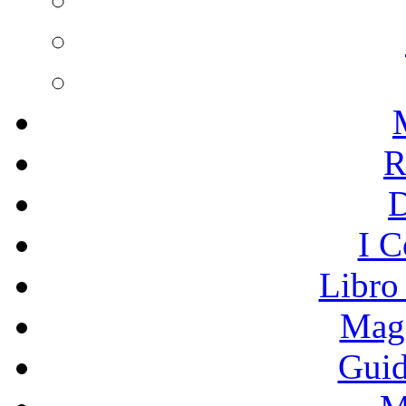
R
I C
Libro
Mage
Guid