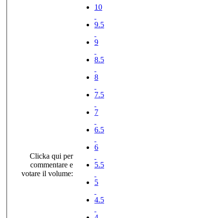
10
9.5
9
8.5
8
7.5
7
6.5
6
Clicka qui per
commentare e
5.5
votare il volume:
5
4.5
4