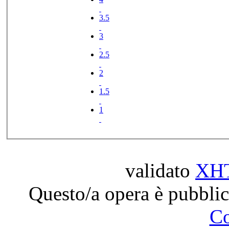
3.5
3
2.5
2
1.5
1
validato
XH
Questo/a opera è pubblic
C