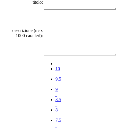
titolo:
descrizione (max
1000 caratteri):
10
9.5
9
8.5
8
7.5