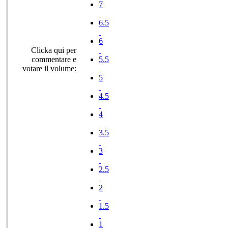
7
6.5
6
Clicka qui per
commentare e
5.5
votare il volume:
5
4.5
4
3.5
3
2.5
2
1.5
1