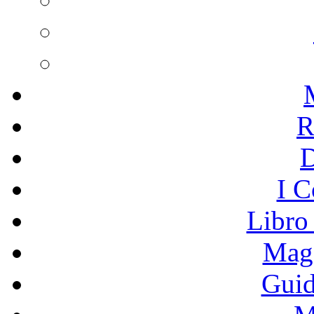
R
I C
Libro
Mage
Guid