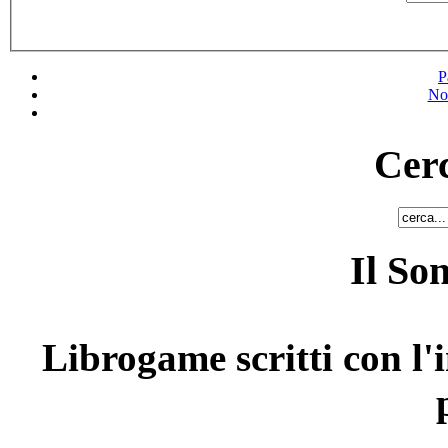
P
No
Cerc
Il So
Librogame scritti con l'i