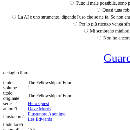
Tutto il male possibile, sono p
Quasi tutta rob
La AI è uno strumento, dipende l'uso che se ne fa. Se non ent
Per lo più ritengo venga sfru
Mi sembrano migliori d
Non ho ancora 
Guarda
dettaglio libro
titolo
The Fellowship of Four
volume
1
titolo
The Fellowship of Four
originale
serie
Hero Quest
autore/i
Dave Morris
Illustratore Anonimo
illustratore/i
Les Edwards
traduttore/i
paragrafi
135