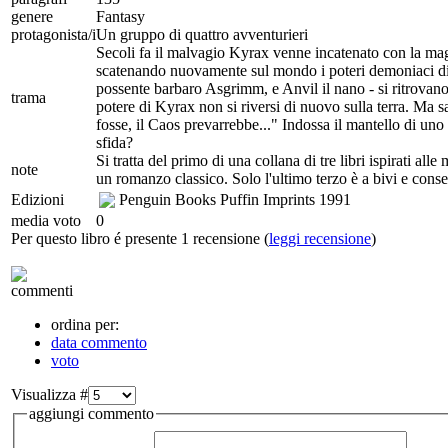
genere
Fantasy
protagonista/i
Un gruppo di quattro avventurieri
Secoli fa il malvagio Kyrax venne incatenato con la magi
scatenando nuovamente sul mondo i poteri demoniaci di K
possente barbaro Asgrimm, e Anvil il nano - si ritrovano i
trama
potere di Kyrax non si riversi di nuovo sulla terra. Ma sa
fosse, il Caos prevarrebbe..." Indossa il mantello di uno 
sfida?
Si tratta del primo di una collana di tre libri ispirati 
note
un romanzo classico. Solo l'ultimo terzo è a bivi e consent
Edizioni
Penguin Books Puffin Imprints
1991
media voto
0
Per questo libro é presente 1 recensione (
leggi recensione
)
commenti
ordina per:
data commento
voto
Visualizza #
aggiungi commento