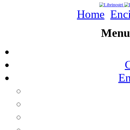
Home
Enc
Menu 
C
En