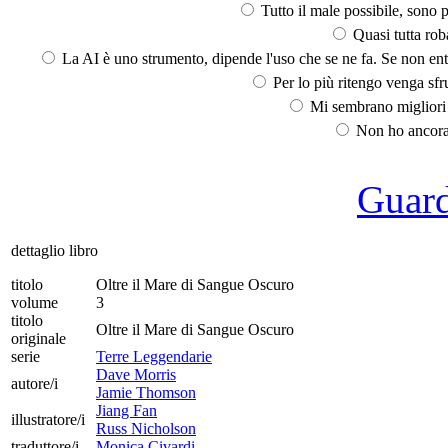
Tutto il male possibile, sono p
Quasi tutta rob
La AI è uno strumento, dipende l'uso che se ne fa. Se non ent
Per lo più ritengo venga sfru
Mi sembrano migliori d
Non ho ancora 
Guarda
dettaglio libro
titolo
Oltre il Mare di Sangue Oscuro
volume
3
titolo
Oltre il Mare di Sangue Oscuro
originale
serie
Terre Leggendarie
Dave Morris
autore/i
Jamie Thomson
Jiang Fan
illustratore/i
Russ Nicholson
traduttore/i
Monica Civardi