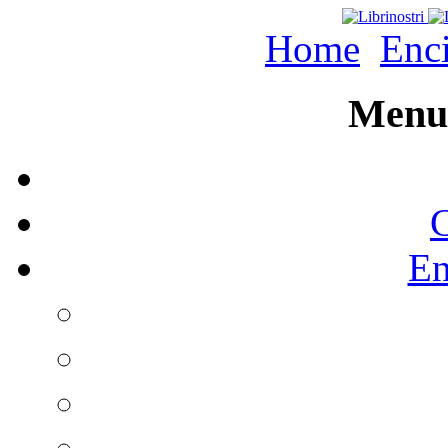
Home
Enc
Menu 
C
En