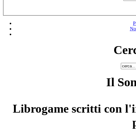
P
No
Cerc
Il So
Librogame scritti con l'i