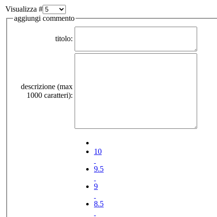
Visualizza #
aggiungi commento
titolo:
descrizione (max
1000 caratteri):
10
9.5
9
8.5