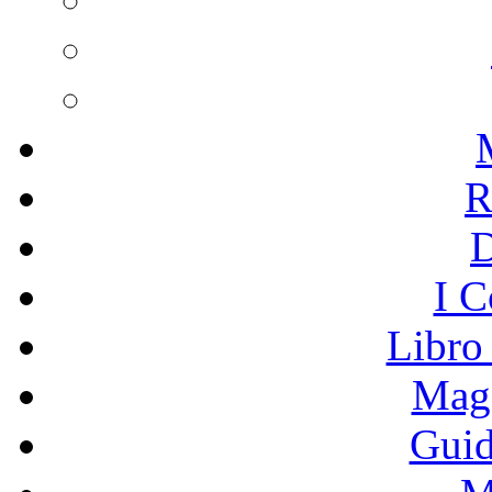
R
I C
Libro
Mage
Guid