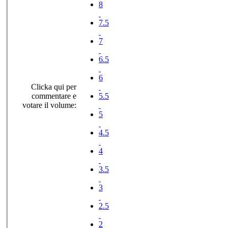
8
7.5
7
6.5
6
Clicka qui per
commentare e
5.5
votare il volume:
5
4.5
4
3.5
3
2.5
2