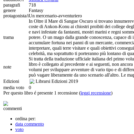
paragrafi
718
genere
Fantasy
protagonista/i
Un mercenario-avventuriero
In Oltre il Mare di Sangue Oscuro si trovano innumerevol
coste di Ankon-Konu ai chiostri proibiti dei college degl
e navi infestate da fantasmi, mostri marini e regni sommer
trama
potere. O un mago dalla grande conoscenza, capace di in
accumulare fortuna nei panni di un mercante, commercian
interpretare, quali terre visitare e quali obiettivi consegu
celebrità, ma soprattutto ti porteranno più lontano di q
Si tratta della traduzione ufficiale italiana del primo v
libro è collegato al precedente e ai seguenti, non ancor
note
volumi per sviluppare avventure di vario tipo e di differen
può vagare liberamente da uno scenario all'altro. Le ma
Edizioni
Librarsi Edizioni
2019
media voto
0
Per questo libro é presente 1 recensione (
leggi recensione
)
commenti
ordina per:
data commento
voto