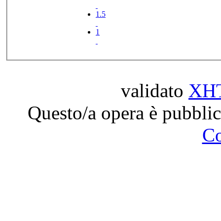
1.5
1
validato
XH
Questo/a opera è pubblic
C