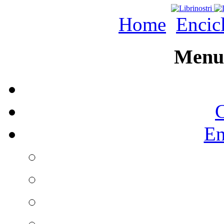
Home
Encic
Menu 
C
En