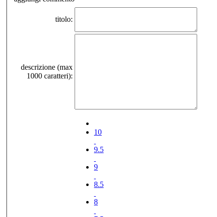
titolo:
descrizione (max
1000 caratteri):
10
9.5
9
8.5
8