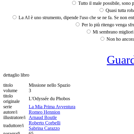
Tutto il male possibile, sono p
Quasi tutta rob
La AI è uno strumento, dipende l'uso che se ne fa. Se non ent
Per lo più ritengo venga sfru
Mi sembrano migliori d
Non ho ancora 
Guarda
dettaglio libro
titolo
Missione nello Spazio
volume
3
titolo
L'Odyssée du Phobos
originale
serie
La Mia Prima Avventura
autore/i
Romeo Hennion
illustratore/i
Arnaud Boutle
Roberto Corbelli
traduttore/i
Sabrina Carazzo
paragrafi
65