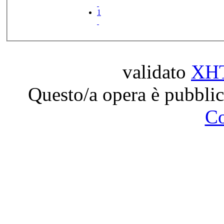
1
validato
XH
Questo/a opera è pubblic
C