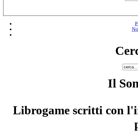
P
No
Cerc
Il So
Librogame scritti con l'i