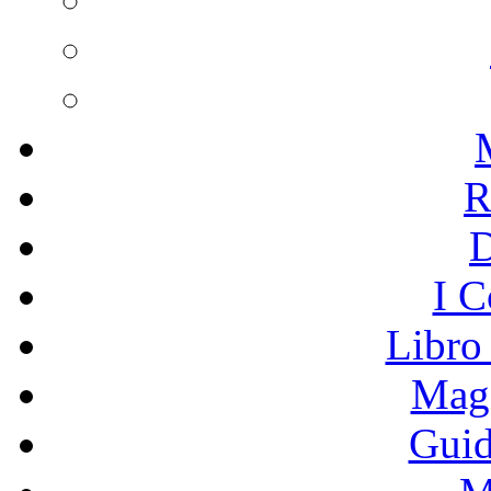
R
I C
Libro
Mage
Guid