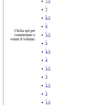
7.5
7
6.5
6
Clicka qui per
commentare e
5.5
votare il volume:
5
4.5
4
3.5
3
2.5
2
1.5