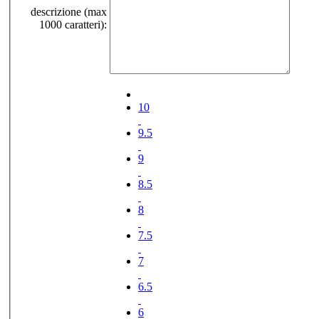
descrizione (max
1000 caratteri):
10
9.5
9
8.5
8
7.5
7
6.5
6