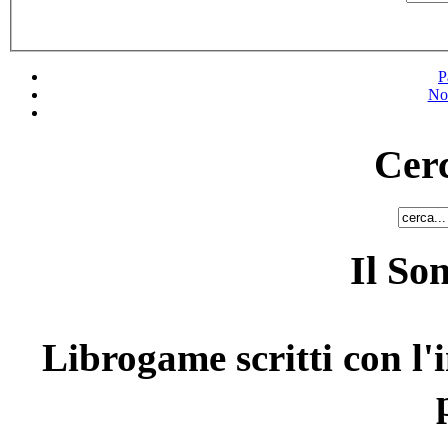
P
No
Cerc
Il So
Librogame scritti con l'i