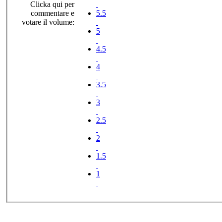
Clicka qui per
commentare e
5.5
votare il volume:
5
4.5
4
3.5
3
2.5
2
1.5
1