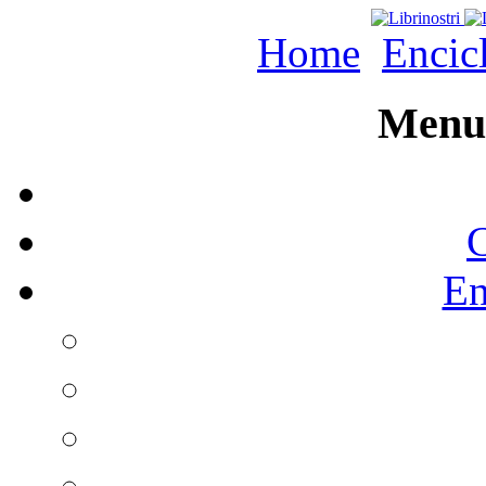
Home
Encic
Menu 
C
En