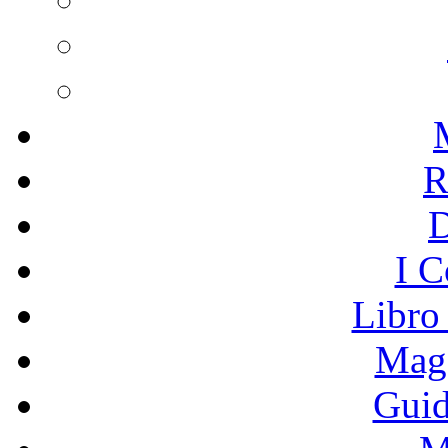
R
I C
Libro
Mage
Guid