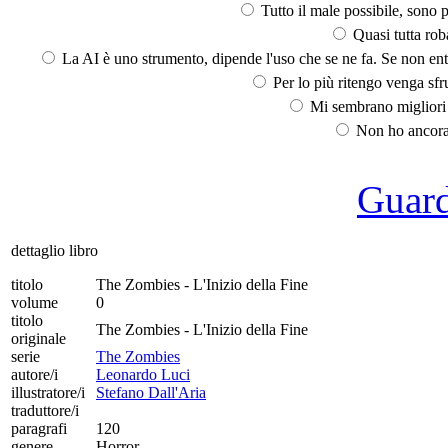
Tutto il male possibile, sono p
Quasi tutta rob
La AI è uno strumento, dipende l'uso che se ne fa. Se non ent
Per lo più ritengo venga sfru
Mi sembrano migliori d
Non ho ancora 
Guarda
dettaglio libro
titolo
The Zombies - L'Inizio della Fine
volume
0
titolo
The Zombies - L'Inizio della Fine
originale
serie
The Zombies
autore/i
Leonardo Luci
illustratore/i
Stefano Dall'Aria
traduttore/i
paragrafi
120
genere
Horror