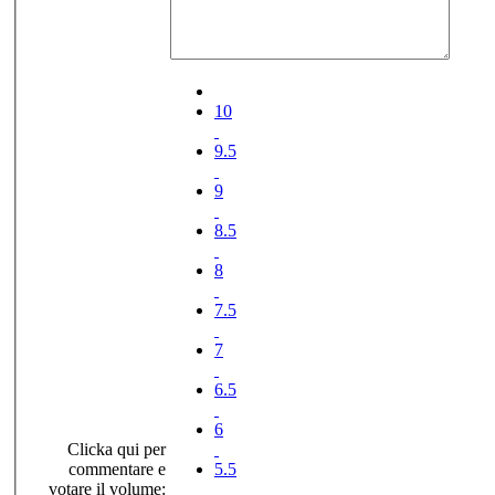
10
9.5
9
8.5
8
7.5
7
6.5
6
Clicka qui per
commentare e
5.5
votare il volume: