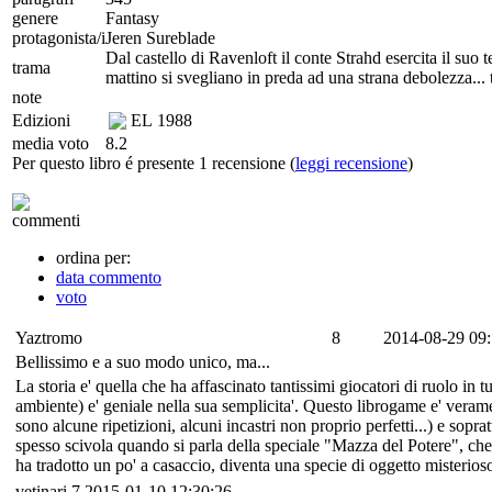
genere
Fantasy
protagonista/i
Jeren Sureblade
Dal castello di Ravenloft il conte Strahd esercita il suo 
trama
mattino si svegliano in preda ad una strana debolezza... t
note
Edizioni
EL
1988
media voto
8.2
Per questo libro é presente 1 recensione (
leggi recensione
)
commenti
ordina per:
data commento
voto
Yaztromo
8
2014-08-29 09:
Bellissimo e a suo modo unico, ma...
La storia e' quella che ha affascinato tantissimi giocatori di ruolo in 
ambiente) e' geniale nella sua semplicita'. Questo librogame e' veramen
sono alcune ripetizioni, alcuni incastri non proprio perfetti...) e sopr
spesso scivola quando si parla della speciale "Mazza del Potere", che
ha tradotto un po' a casaccio, diventa una specie di oggetto misterioso
vetinari
7
2015-01-10 12:30:26