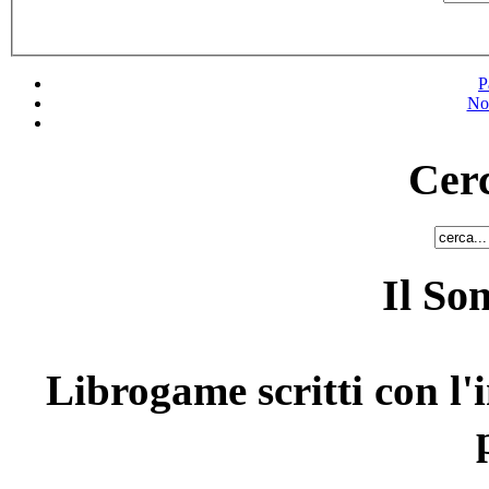
P
No
Cerc
Il So
Librogame scritti con l'i