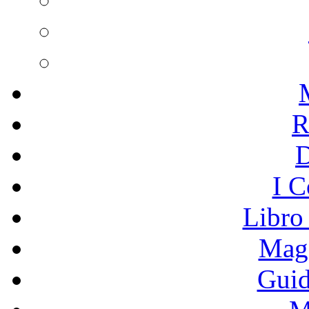
R
I C
Libro
Mage
Guid