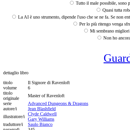
Tutto il male possibile, sono p
Quasi tutta rob
La AI è uno strumento, dipende l'uso che se ne fa. Se non ent
Per lo più ritengo venga sfru
Mi sembrano migliori d
Non ho ancora 
Guarda
dettaglio libro
titolo
Il Signore di Ravenloft
volume
6
titolo
Master of Ravenloft
originale
serie
Advanced Dungeons & Dragons
autore/i
Jean Blashfield
Clyde Caldwell
illustratore/i
Gary Williams
traduttore/i
Saulo Bianco
paragrafi
345