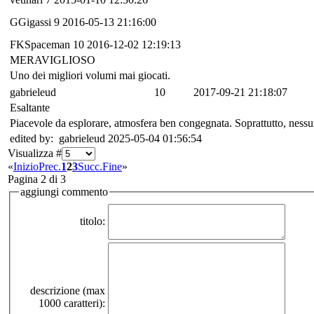
GGigassi
9
2016-05-13 21:16:00
FKSpaceman
10
2016-12-02 12:19:13
MERAVIGLIOSO
Uno dei migliori volumi mai giocati.
gabrieleud
10
2017-09-21 21:18:07
Esaltante
Piacevole da esplorare, atmosfera ben congegnata. Soprattutto, nessu
edited by: gabrieleud 2025-05-04 01:56:54
Visualizza #
«
Inizio
Prec.
1
2
3
Succ.
Fine
»
Pagina 2 di 3
aggiungi commento
titolo:
descrizione (max
1000 caratteri):