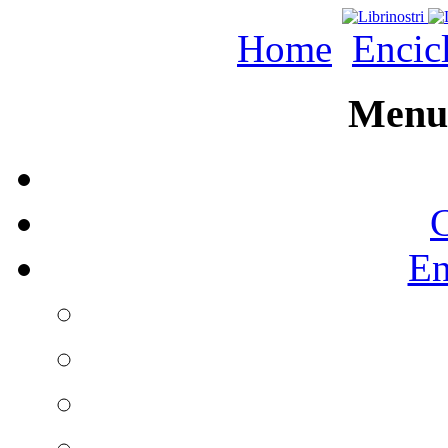
Home
Encic
Menu 
C
En