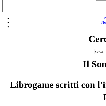
P
No
Cerc
Il So
Librogame scritti con l'i