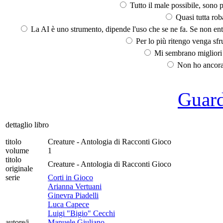
Tutto il male possibile, sono p
Quasi tutta rob
La AI è uno strumento, dipende l'uso che se ne fa. Se non ent
Per lo più ritengo venga sfru
Mi sembrano migliori d
Non ho ancora 
Guarda
dettaglio libro
titolo
Creature - Antologia di Racconti Gioco
volume
1
titolo
Creature - Antologia di Racconti Gioco
originale
serie
Corti in Gioco
Arianna Vertuani
Ginevra Piadelli
Luca Capece
Luigi "Bigio" Cecchi
autore/i
Manuele Giuliano