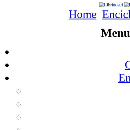
Home
Encic
Menu 
C
En