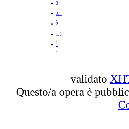
3
2.5
2
1.5
1
validato
XH
Questo/a opera è pubblic
C