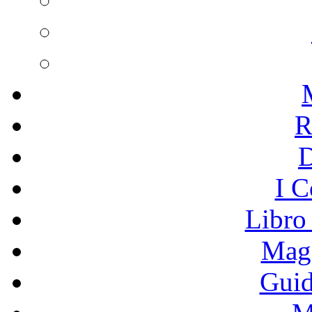
R
I C
Libro
Mage
Guid