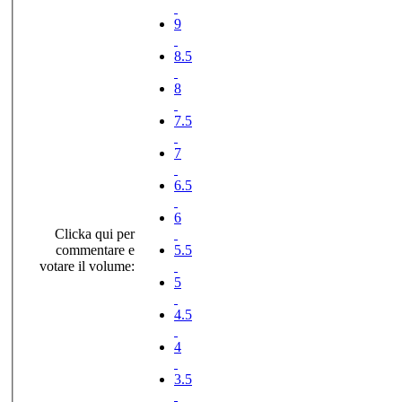
9
8.5
8
7.5
7
6.5
6
Clicka qui per
commentare e
5.5
votare il volume:
5
4.5
4
3.5