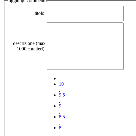
aggiungi commento
titolo:
descrizione (max
1000 caratteri):
10
9.5
9
8.5
8