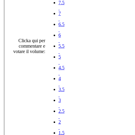
7.5
7
6.5
6
Clicka qui per
commentare e
5.5
votare il volume:
5
4.5
4
3.5
3
2.5
2
1.5