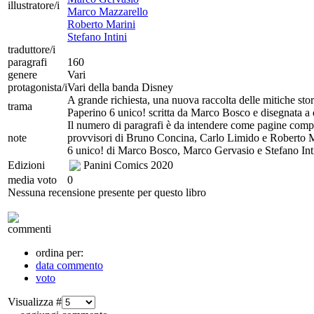
illustratore/i
Marco Mazzarello
Roberto Marini
Stefano Intini
traduttore/i
paragrafi
160
genere
Vari
protagonista/i
Vari della banda Disney
A grande richiesta, una nuova raccolta delle mitiche stor
trama
Paperino 6 unico! scritta da Marco Bosco e disegnata a
Il numero di paragrafi è da intendere come pagine com
note
provvisori di Bruno Concina, Carlo Limido e Roberto Mar
6 unico! di Marco Bosco, Marco Gervasio e Stefano Inti
Edizioni
Panini Comics
2020
media voto
0
Nessuna recensione presente per questo libro
commenti
ordina per:
data commento
voto
Visualizza #