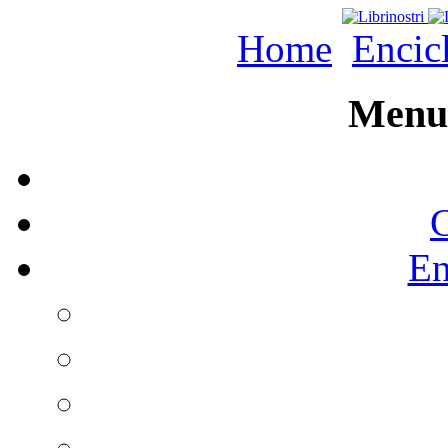
Home
Encic
Menu 
C
En