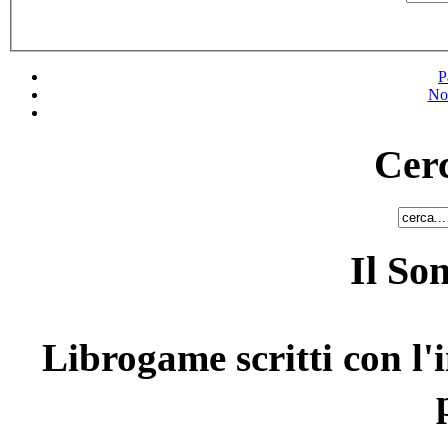
P
No
Cerc
Il So
Librogame scritti con l'i