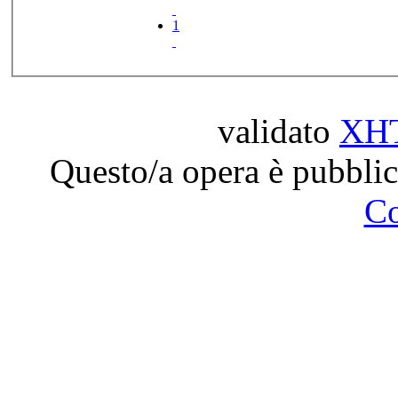
1
validato
XH
Questo/a opera è pubblic
C