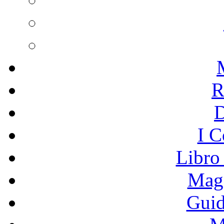
R
I C
Libro
Mage
Guid