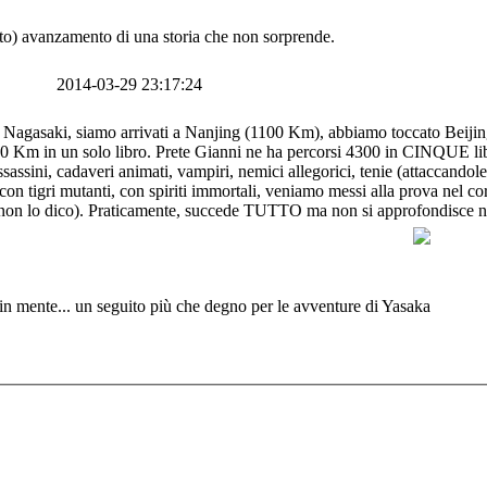
to) avanzamento di una storia che non sorprende.
2014-03-29 23:17:24
i da Nagasaki, siamo arrivati a Nanjing (1100 Km), abbiamo toccato Beij
0 Km in un solo libro. Prete Gianni ne ha percorsi 4300 in CINQUE libr
ssassini, cadaveri animati, vampiri, nemici allegorici, tenie (attaccandole 
 tigri mutanti, con spiriti immortali, veniamo messi alla prova nel corpo
(non lo dico). Praticamente, succede TUTTO ma non si approfondisce n
 in mente... un seguito più che degno per le avventure di Yasaka