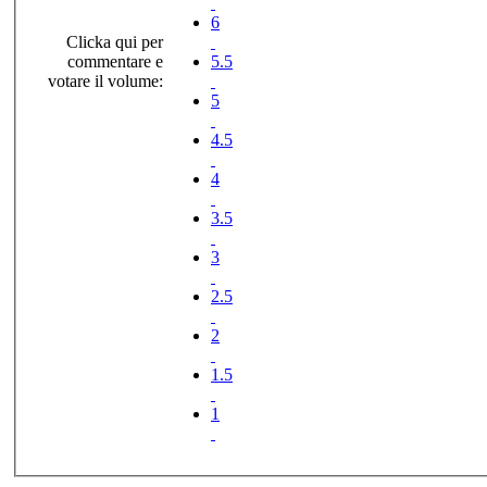
6
Clicka qui per
commentare e
5.5
votare il volume:
5
4.5
4
3.5
3
2.5
2
1.5
1