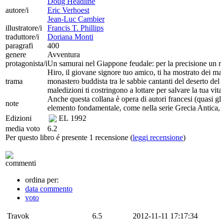
Doug Headline
autore/i
Eric Verhoest
Jean-Luc Cambier
illustratore/i
Francis T. Phillips
traduttore/i
Doriana Monti
paragrafi
400
genere
Avventura
protagonista/i
Un samurai nel Giappone feudale: per la precisione un 
Hiro, il giovane signore tuo amico, ti ha mostrato dei ma
trama
monastero buddista tra le sabbie cantanti del deserto de
maledizioni ti costringono a lottare per salvare la tua vita
Anche questa collana è opera di autori francesi (quasi gli
note
elemento fondamentale, come nella serie Grecia Antica, e 
Edizioni
EL
1992
media voto
6.2
Per questo libro é presente 1 recensione (
leggi recensione
)
commenti
ordina per:
data commento
voto
Travok
6.5
2012-11-11 17:17:34