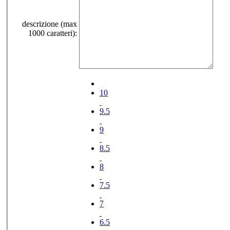
descrizione (max
1000 caratteri):
10
9.5
9
8.5
8
7.5
7
6.5