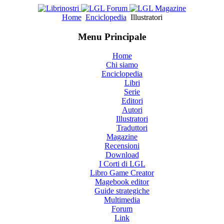
Home
Enciclopedia
Illustratori
Menu Principale
Home
Chi siamo
Enciclopedia
Libri
Serie
Editori
Autori
Illustratori
Traduttori
Magazine
Recensioni
Download
I Corti di LGL
Libro Game Creator
Magebook editor
Guide strategiche
Multimedia
Forum
Link