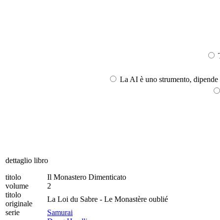
T
La AI è uno strumento, dipende l
dettaglio libro
titolo
Il Monastero Dimenticato
volume
2
titolo
La Loi du Sabre - Le Monastère oublié
originale
serie
Samurai