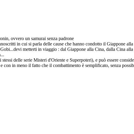
ronin, ovvero un samurai senza padrone
noscritti in cui si parla delle cause che hanno condotto il Giappone all
l Gobi...devi metterti in viaggio : dal Giappone alla Cina, dalla Cina al
...
 stessi delle serie Misteri d'Oriente e Superpoteri), e può essere consider
con in meno il fatto che il combattimento è semplificato, senza possibili