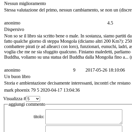
Nessun miglioramento
Stessa valutazione del primo, nessun cambiamento, se non un (discre
anonimo
4.5
Dispersivo
Non so se il libro sia scritto bene o male. In sostanza, siamo partit
fatto qualche giorno di steppa Mongola (diciamo altri 200 Km?): 250
combattere pirati (e ad allearci con loro), funzionari, eunuchi, ladri, a
voglia che me ne sia sfuggito qualcuno. Finiamo maledetti, parliamo con
Buddha, voliamo su una statua del Buddha dalla Mongolia fino a... 
anonimo
9
2017-05-26 18:10:06
Un buon libro
Storia e ambientazione decisamente interessanti, incontri che restano
mark phoenix 79
5
2020-04-17 13:04:36
Visualizza #
aggiungi commento
titolo: