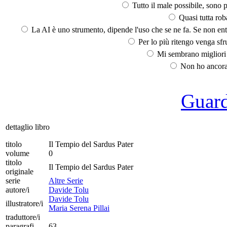
Tutto il male possibile, sono p
Quasi tutta rob
La AI è uno strumento, dipende l'uso che se ne fa. Se non ent
Per lo più ritengo venga sfru
Mi sembrano migliori d
Non ho ancora 
Guarda
dettaglio libro
titolo
Il Tempio del Sardus Pater
volume
0
titolo
Il Tempio del Sardus Pater
originale
serie
Altre Serie
autore/i
Davide Tolu
Davide Tolu
illustratore/i
Maria Serena Pillai
traduttore/i
paragrafi
63