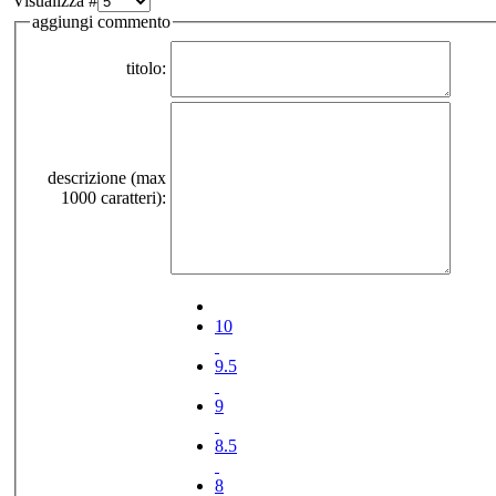
Visualizza #
aggiungi commento
titolo:
descrizione (max
1000 caratteri):
10
9.5
9
8.5
8