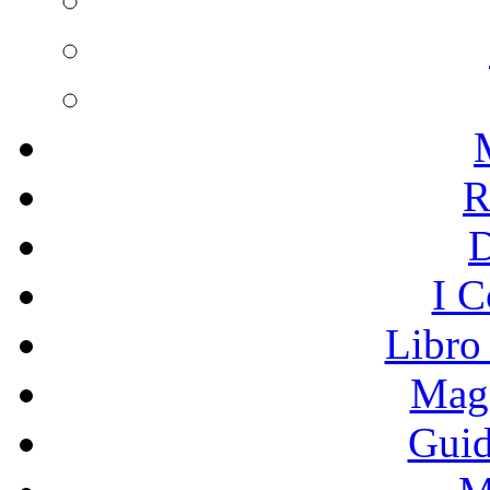
R
I C
Libro
Mage
Guid