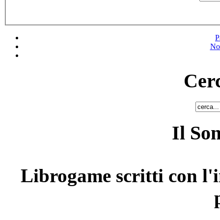
P
No
Cerc
Il So
Librogame scritti con l'i