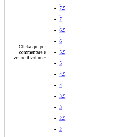
7.5
7
6.5
6
Clicka qui per
commentare e
5.5
votare il volume:
5
4.5
4
3.5
3
2.5
2