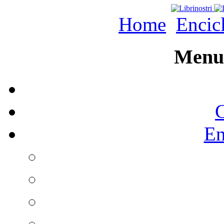
Home
Encic
Menu 
C
En