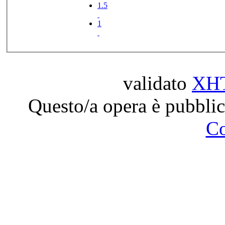
1.5
1
validato
XH
Questo/a opera è pubblic
C