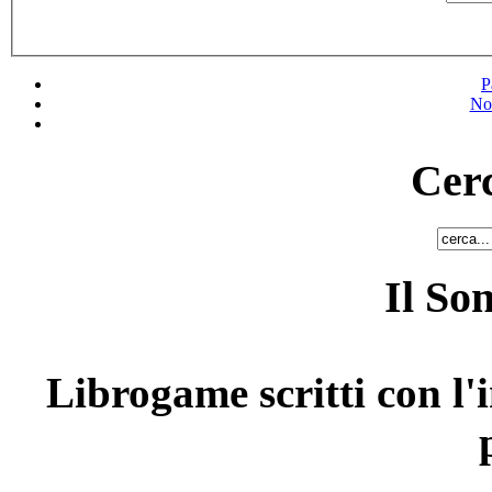
P
No
Cerc
Il So
Librogame scritti con l'i