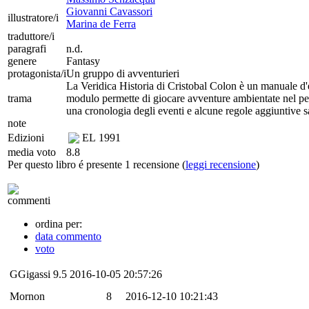
Giovanni Cavassori
illustratore/i
Marina de Ferra
traduttore/i
paragrafi
n.d.
genere
Fantasy
protagonista/i
Un gruppo di avventurieri
La Veridica Historia di Cristobal Colon è un manuale d'
trama
modulo permette di giocare avventure ambientate nel peri
una cronologia degli eventi e alcune regole aggiuntive sa
note
Edizioni
EL
1991
media voto
8.8
Per questo libro é presente 1 recensione (
leggi recensione
)
commenti
ordina per:
data commento
voto
GGigassi
9.5
2016-10-05 20:57:26
Mornon
8
2016-12-10 10:21:43