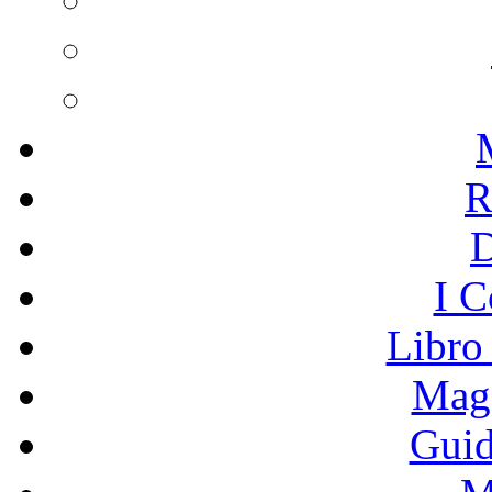
R
I C
Libro
Mage
Guid