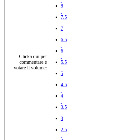
8
7.5
7
6.5
6
Clicka qui per
commentare e
5.5
votare il volume:
5
4.5
4
3.5
3
2.5