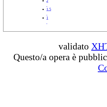
2
1.5
1
validato
XH
Questo/a opera è pubblic
C