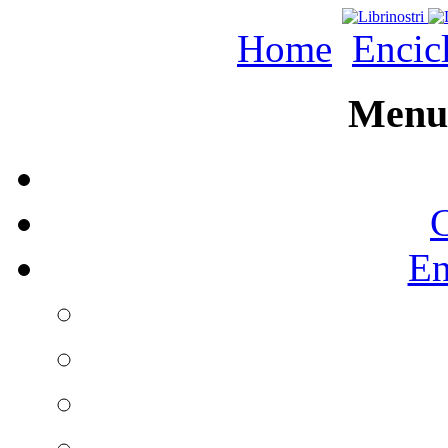
Home
Encic
Menu 
C
En