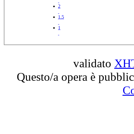
2
1.5
1
validato
XH
Questo/a opera è pubblic
C