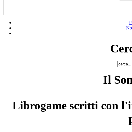
P
No
Cerc
Il So
Librogame scritti con l'i