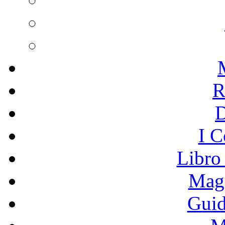
R
I C
Libro
Mage
Guid