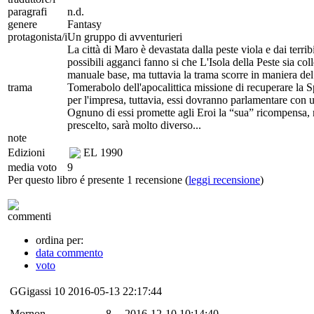
paragrafi
n.d.
genere
Fantasy
protagonista/i
Un gruppo di avventurieri
La città di Maro è devastata dalla peste viola e dai terr
possibili agganci fanno si che L'Isola della Peste sia co
manuale base, ma tuttavia la trama scorre in maniera del 
trama
Tomerabolo dell'apocalittica missione di recuperare la S
per l'impresa, tuttavia, essi dovranno parlamentare con u
Ognuno di essi promette agli Eroi la “sua” ricompensa, 
prescelto, sarà molto diverso...
note
Edizioni
EL
1990
media voto
9
Per questo libro é presente 1 recensione (
leggi recensione
)
commenti
ordina per:
data commento
voto
GGigassi
10
2016-05-13 22:17:44
Mornon
8
2016-12-10 10:14:40