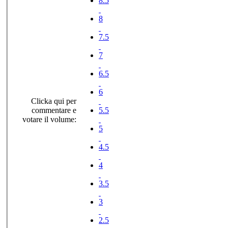
8.5
8
7.5
7
6.5
6
Clicka qui per
commentare e
5.5
votare il volume:
5
4.5
4
3.5
3
2.5