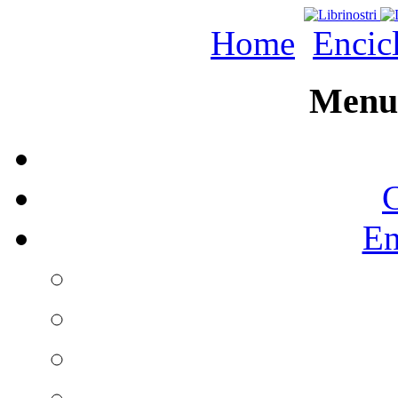
Home
Encic
Menu 
C
En