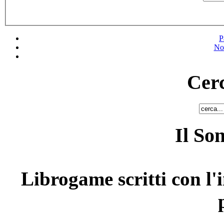
P
No
Cerc
Il So
Librogame scritti con l'i