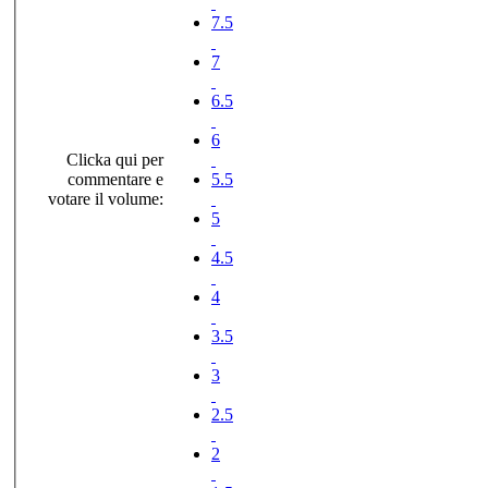
7.5
7
6.5
6
Clicka qui per
commentare e
5.5
votare il volume:
5
4.5
4
3.5
3
2.5
2