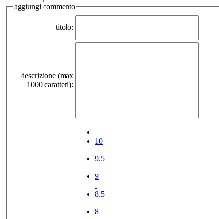
aggiungi commento
titolo:
descrizione (max
1000 caratteri):
10
9.5
9
8.5
8