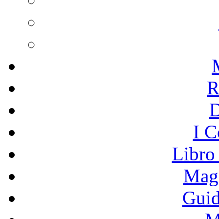
R
I C
Libro
Mage
Guid