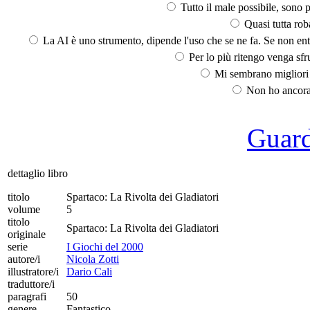
Tutto il male possibile, sono p
Quasi tutta rob
La AI è uno strumento, dipende l'uso che se ne fa. Se non ent
Per lo più ritengo venga sfru
Mi sembrano migliori d
Non ho ancora 
Guarda
dettaglio libro
titolo
Spartaco: La Rivolta dei Gladiatori
volume
5
titolo
Spartaco: La Rivolta dei Gladiatori
originale
serie
I Giochi del 2000
autore/i
Nicola Zotti
illustratore/i
Dario Cali
traduttore/i
paragrafi
50
genere
Fantastico