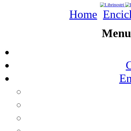
Home
Encic
Menu 
C
En