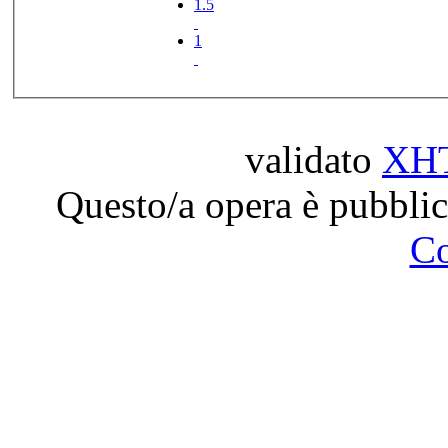
1.5
1
validato
XH
Questo/a opera è pubblic
C