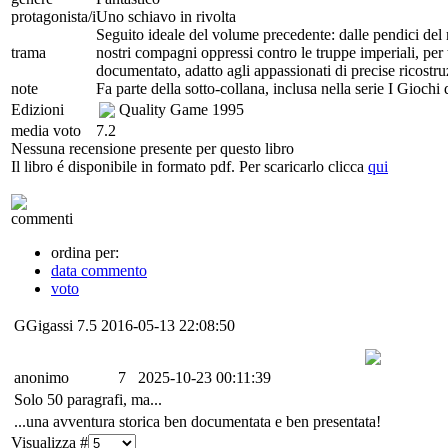
protagonista/i
Uno schiavo in rivolta
Seguito ideale del volume precedente: dalle pendici del 
trama
nostri compagni oppressi contro le truppe imperiali, per 
documentato, adatto agli appassionati di precise ricostru
note
Fa parte della sotto-collana, inclusa nella serie I Gioc
Edizioni
Quality Game
1995
media voto
7.2
Nessuna recensione presente per questo libro
Il libro é disponibile in formato pdf. Per scaricarlo clicca
qui
commenti
ordina per:
data commento
voto
GGigassi
7.5
2016-05-13 22:08:50
anonimo
7
2025-10-23 00:11:39
Solo 50 paragrafi, ma...
...una avventura storica ben documentata e ben presentata!
Visualizza #