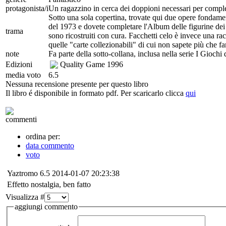
protagonista/i
Un ragazzino in cerca dei doppioni necessari per complet
Sotto una sola copertina, trovate qui due opere fondame
del 1973 e dovete completare l'Album delle figurine dei c
trama
sono ricostruiti con cura. Facchetti celo è invece una rac
quelle "carte collezionabili" di cui non sapete più che fa
note
Fa parte della sotto-collana, inclusa nella serie I Gioc
Edizioni
Quality Game
1996
media voto
6.5
Nessuna recensione presente per questo libro
Il libro é disponibile in formato pdf. Per scaricarlo clicca
qui
commenti
ordina per:
data commento
voto
Yaztromo
6.5
2014-01-07 20:23:38
Effetto nostalgia, ben fatto
Visualizza #
aggiungi commento