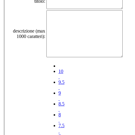
titolo:
descrizione (max
1000 caratteri):
10
9.5
9
8.5
8
7.5