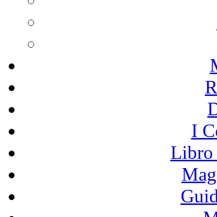
R
I C
Libro
Mage
Guid