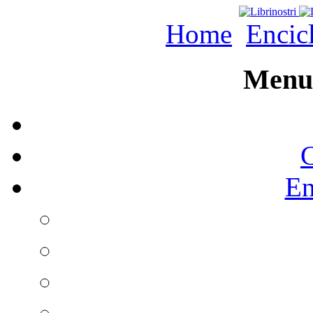
Home
Encic
Menu 
C
En