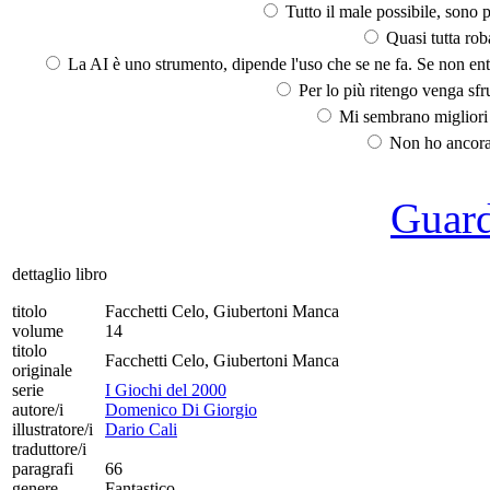
Tutto il male possibile, sono p
Quasi tutta rob
La AI è uno strumento, dipende l'uso che se ne fa. Se non ent
Per lo più ritengo venga sfru
Mi sembrano migliori d
Non ho ancora 
Guarda
dettaglio libro
titolo
Facchetti Celo, Giubertoni Manca
volume
14
titolo
Facchetti Celo, Giubertoni Manca
originale
serie
I Giochi del 2000
autore/i
Domenico Di Giorgio
illustratore/i
Dario Cali
traduttore/i
paragrafi
66
genere
Fantastico