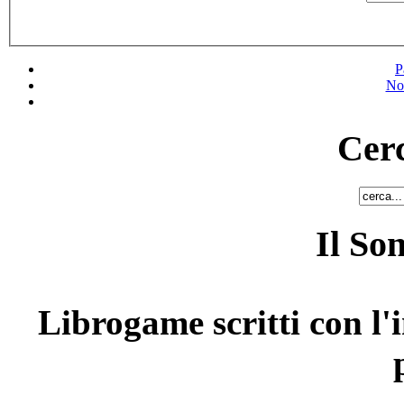
P
No
Cerc
Il So
Librogame scritti con l'i