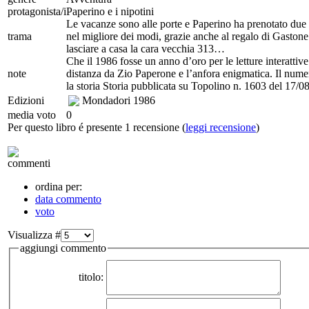
protagonista/i
Paperino e i nipotini
Le vacanze sono alle porte e Paperino ha prenotato due s
trama
nel migliore dei modi, grazie anche al regalo di Gaston
lasciare a casa la cara vecchia 313…
Che il 1986 fosse un anno d’oro per le letture interattiv
note
distanza da Zio Paperone e l’anfora enigmatica. Il num
la storia Storia pubblicata su Topolino n. 1603 del 17/0
Edizioni
Mondadori
1986
media voto
0
Per questo libro é presente 1 recensione (
leggi recensione
)
commenti
ordina per:
data commento
voto
Visualizza #
aggiungi commento
titolo: