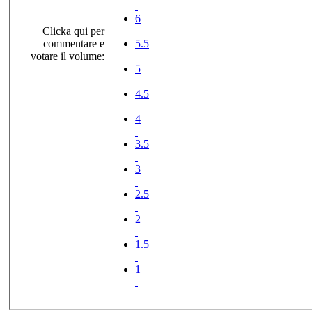
6
Clicka qui per
commentare e
5.5
votare il volume:
5
4.5
4
3.5
3
2.5
2
1.5
1