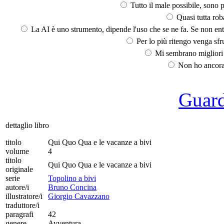
Tutto il male possibile, sono p
Quasi tutta rob
La AI è uno strumento, dipende l'uso che se ne fa. Se non ent
Per lo più ritengo venga sfru
Mi sembrano migliori d
Non ho ancora 
Guarda
dettaglio libro
titolo
Qui Quo Qua e le vacanze a bivi
volume
4
titolo
Qui Quo Qua e le vacanze a bivi
originale
serie
Topolino a bivi
autore/i
Bruno Concina
illustratore/i
Giorgio Cavazzano
traduttore/i
paragrafi
42
genere
Avventura