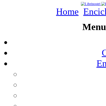
Home
Encic
Menu 
C
En