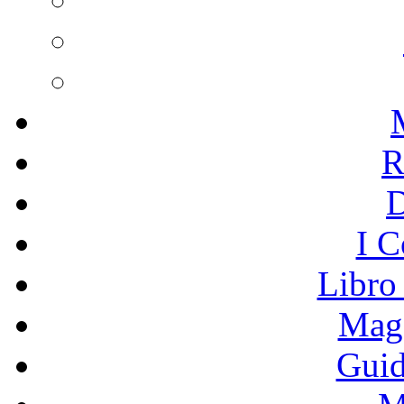
R
I C
Libro
Mage
Guid