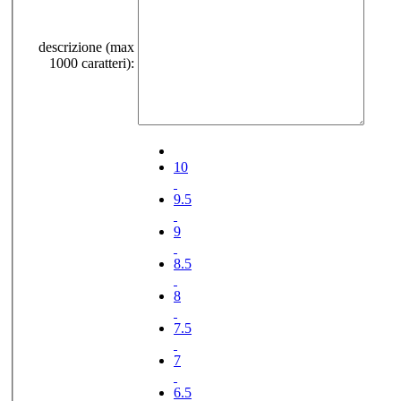
descrizione (max
1000 caratteri):
10
9.5
9
8.5
8
7.5
7
6.5