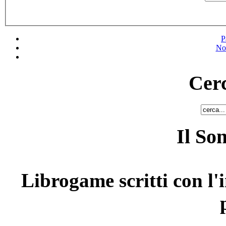
P
No
Cerc
Il So
Librogame scritti con l'i