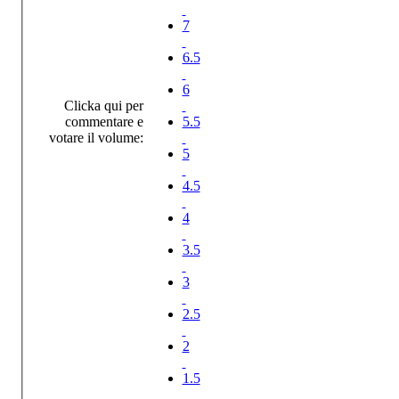
7
6.5
6
Clicka qui per
commentare e
5.5
votare il volume:
5
4.5
4
3.5
3
2.5
2
1.5