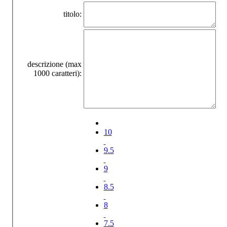
titolo:
descrizione (max
1000 caratteri):
10
9.5
9
8.5
8
7.5