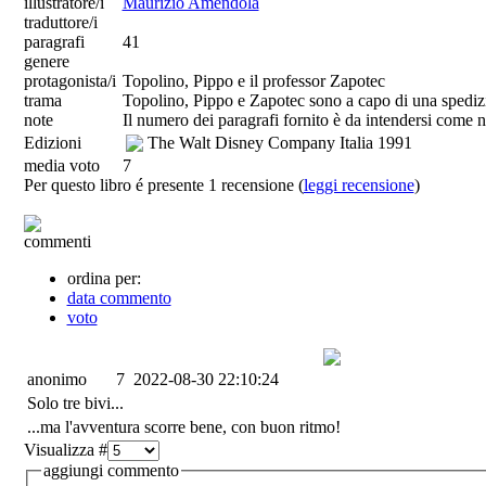
illustratore/i
Maurizio Amendola
traduttore/i
paragrafi
41
genere
protagonista/i
Topolino, Pippo e il professor Zapotec
trama
Topolino, Pippo e Zapotec sono a capo di una spedizion
note
Il numero dei paragrafi fornito è da intendersi come
Edizioni
The Walt Disney Company Italia
1991
media voto
7
Per questo libro é presente 1 recensione (
leggi recensione
)
commenti
ordina per:
data commento
voto
anonimo
7
2022-08-30 22:10:24
Solo tre bivi...
...ma l'avventura scorre bene, con buon ritmo!
Visualizza #
aggiungi commento