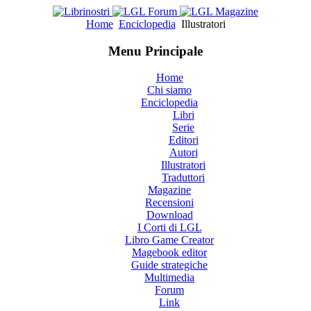
Home
Enciclopedia
Illustratori
Menu Principale
Home
Chi siamo
Enciclopedia
Libri
Serie
Editori
Autori
Illustratori
Traduttori
Magazine
Recensioni
Download
I Corti di LGL
Libro Game Creator
Magebook editor
Guide strategiche
Multimedia
Forum
Link