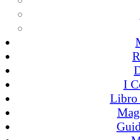
R
I C
Libro
Mage
Guid