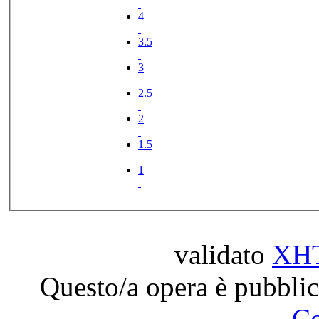
4
3.5
3
2.5
2
1.5
1
validato
XH
Questo/a opera è pubblic
C