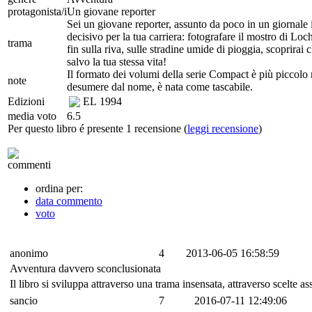
protagonista/i
Un giovane reporter
Sei un giovane reporter, assunto da poco in un giornale i
decisivo per la tua carriera: fotografare il mostro di Lo
trama
fin sulla riva, sulle stradine umide di pioggia, scoprirai 
salvo la tua stessa vita!
Il formato dei volumi della serie Compact è più piccolo r
note
desumere dal nome, è nata come tascabile.
Edizioni
EL
1994
media voto
6.5
Per questo libro é presente 1 recensione (
leggi recensione
)
commenti
ordina per:
data commento
voto
anonimo
4
2013-06-05 16:58:59
Avventura davvero sconclusionata
Il libro si sviluppa attraverso una trama insensata, attraverso scelte 
sancio
7
2016-07-11 12:49:06