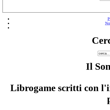
P
No
Cerc
Il So
Librogame scritti con l'i