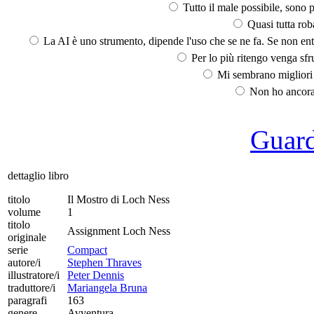
Tutto il male possibile, sono p
Quasi tutta rob
La AI è uno strumento, dipende l'uso che se ne fa. Se non ent
Per lo più ritengo venga sfru
Mi sembrano migliori d
Non ho ancora 
Guarda
dettaglio libro
titolo
Il Mostro di Loch Ness
volume
1
titolo
Assignment Loch Ness
originale
serie
Compact
autore/i
Stephen Thraves
illustratore/i
Peter Dennis
traduttore/i
Mariangela Bruna
paragrafi
163
genere
Avventura