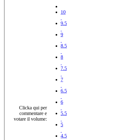
10
9.5
9
8.5
8
7.5
7
6.5
6
Clicka qui per
commentare e
5.5
votare il volume:
5
4.5