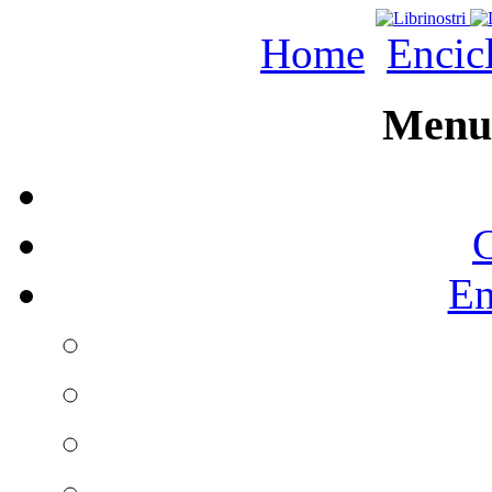
Home
Encic
Menu 
C
En