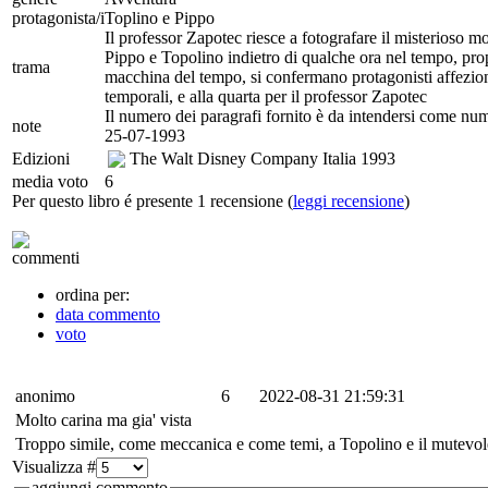
protagonista/i
Toplino e Pippo
Il professor Zapotec riesce a fotografare il misterioso m
Pippo e Topolino indietro di qualche ora nel tempo, pro
trama
macchina del tempo, si confermano protagonisti affezionat
temporali, e alla quarta per il professor Zapotec
Il numero dei paragrafi fornito è da intendersi come nu
note
25-07-1993
Edizioni
The Walt Disney Company Italia
1993
media voto
6
Per questo libro é presente 1 recensione (
leggi recensione
)
commenti
ordina per:
data commento
voto
anonimo
6
2022-08-31 21:59:31
Molto carina ma gia' vista
Troppo simile, come meccanica e come temi, a Topolino e il mutevole
Visualizza #
aggiungi commento