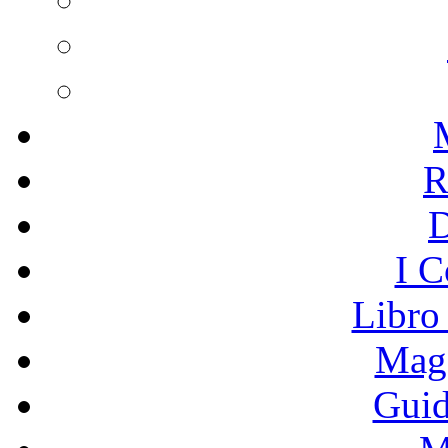
R
I C
Libro
Mage
Guid