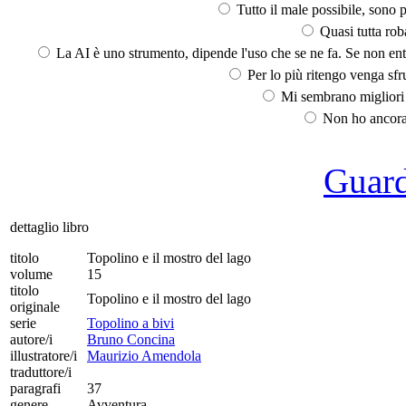
Tutto il male possibile, sono p
Quasi tutta rob
La AI è uno strumento, dipende l'uso che se ne fa. Se non ent
Per lo più ritengo venga sfru
Mi sembrano migliori d
Non ho ancora 
Guarda
dettaglio libro
titolo
Topolino e il mostro del lago
volume
15
titolo
Topolino e il mostro del lago
originale
serie
Topolino a bivi
autore/i
Bruno Concina
illustratore/i
Maurizio Amendola
traduttore/i
paragrafi
37
genere
Avventura