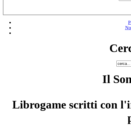
P
No
Cerc
Il So
Librogame scritti con l'i