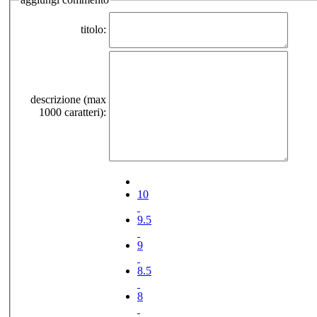
titolo:
descrizione (max
1000 caratteri):
10
9.5
9
8.5
8