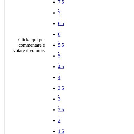
7.5
7
6.5
6
Clicka qui per
commentare e
5.5
votare il volume:
5
4.5
4
3.5
3
2.5
2
1.5