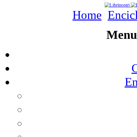
Home
Encic
Menu 
C
En