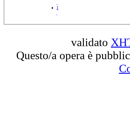
1
validato
XH
Questo/a opera è pubblic
C