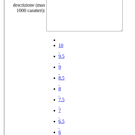
descrizione (max
1000 caratteri):
10
9.5
9
8.5
8
7.5
7
6.5
6