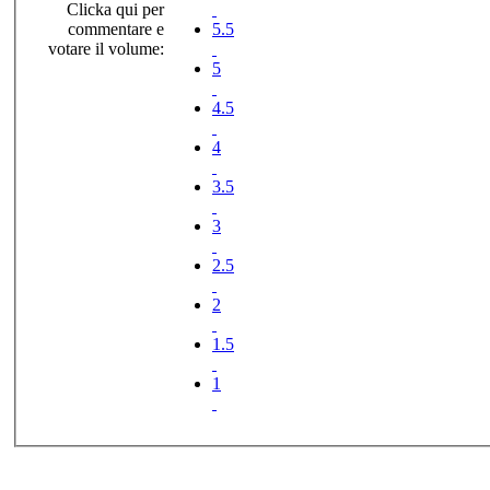
Clicka qui per
commentare e
5.5
votare il volume:
5
4.5
4
3.5
3
2.5
2
1.5
1