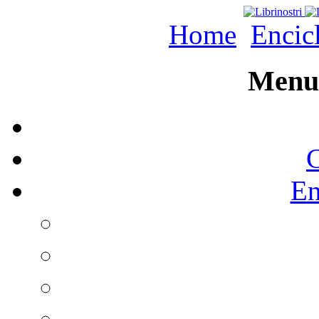
Home
Encic
Menu 
C
En