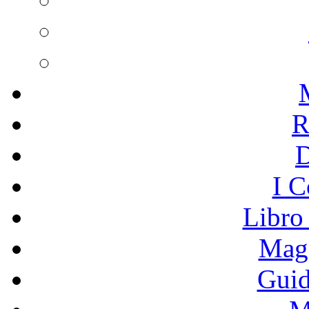
R
I C
Libro
Mage
Guid