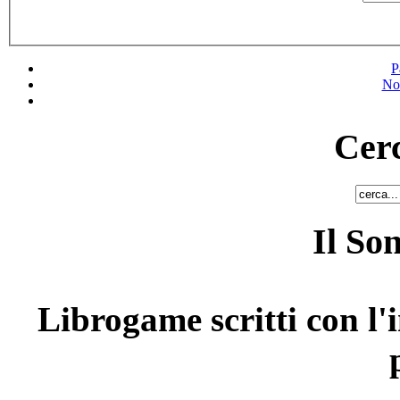
P
No
Cerc
Il So
Librogame scritti con l'i