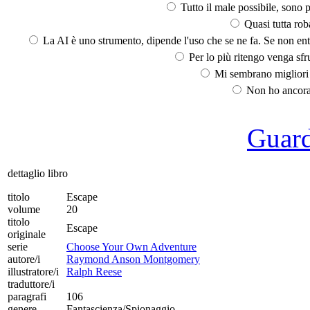
Tutto il male possibile, sono p
Quasi tutta rob
La AI è uno strumento, dipende l'uso che se ne fa. Se non ent
Per lo più ritengo venga sfru
Mi sembrano migliori d
Non ho ancora 
Guarda
dettaglio libro
titolo
Escape
volume
20
titolo
Escape
originale
serie
Choose Your Own Adventure
autore/i
Raymond Anson Montgomery
illustratore/i
Ralph Reese
traduttore/i
paragrafi
106
genere
Fantascienza/Spionaggio