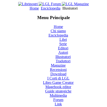
Home
Enciclopedia
Illustratori
Menu Principale
Home
Chi siamo
Enciclopedia
Libri
Serie
Editori
Autori
Illustratori
Traduttori
Magazine
Recensioni
Download
I Corti di LGL
Libro Game Creator
Magebook editor
Guide strategiche
Multimedia
Forum
Link