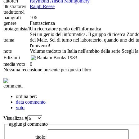
autore/i
Raymond Anson Montgomery
illustratore/i
Ralph Reese
traduttore/i
paragrafi
106
genere
Fantascienza
protagonista/i
Un ricercatore genio dell'informatica
Sei un genio dell'informatica. Il gruppo di ricerca Zond
trama
del Male. Sei di turno nel laboratorio, quando uno dei tu
l'universo!
note
Volume tradotto in Italia nell'ambito della serie Scegli l
Edizioni
Bantam Books
1983
media voto
0
Nessuna recensione presente per questo libro
commenti
ordina per:
data commento
voto
Visualizza #
aggiungi commento
titolo: