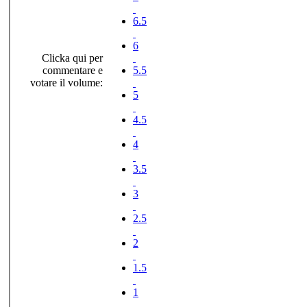
6.5
6
Clicka qui per
commentare e
5.5
votare il volume:
5
4.5
4
3.5
3
2.5
2
1.5
1