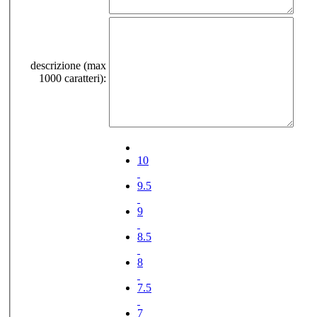
descrizione (max
1000 caratteri):
10
9.5
9
8.5
8
7.5
7