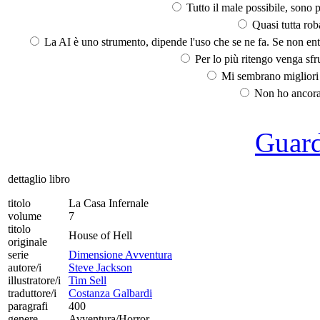
Tutto il male possibile, sono p
Quasi tutta rob
La AI è uno strumento, dipende l'uso che se ne fa. Se non ent
Per lo più ritengo venga sfru
Mi sembrano migliori d
Non ho ancora 
Guarda
dettaglio libro
titolo
La Casa Infernale
volume
7
titolo
House of Hell
originale
serie
Dimensione Avventura
autore/i
Steve Jackson
illustratore/i
Tim Sell
traduttore/i
Costanza Galbardi
paragrafi
400
genere
Avventura/Horror