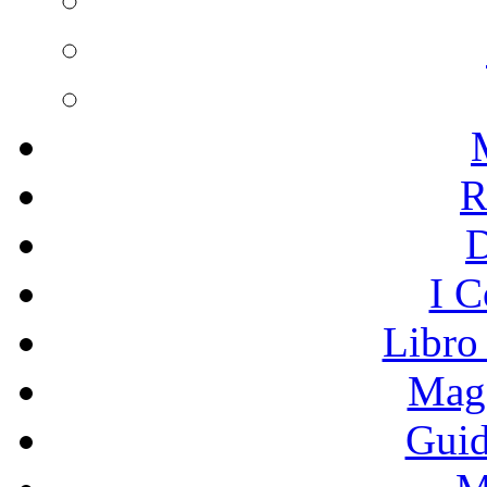
R
I C
Libro
Mage
Guid