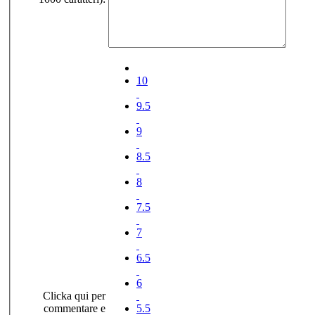
10
9.5
9
8.5
8
7.5
7
6.5
6
Clicka qui per
commentare e
5.5