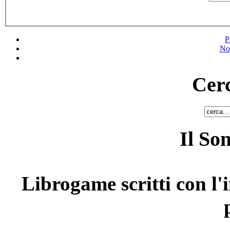
P
No
Cerc
Il So
Librogame scritti con l'i