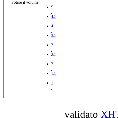
votare il volume:
5
4.5
4
3.5
3
2.5
2
1.5
1
validato
XH