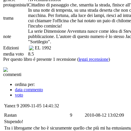
protagonista/i
Cittadino di passaggio che, smarrita la strada, finisce all
In una notte di tempesta, su una strada deserta che non c
macchina. Per fortuna, alla luce dei lampi, riesci ad int
trama
cui chiamare l'officina che hai notato un paio di chilomet
l'incubo comincia!
La serie Dimensione Avventura nasce come idea di Steve
note
pubblicazione. L'autore di questo numero è lo stesso Jack
"Sortilegio".
Edizioni
EL
1992
media voto
8.5
Per questo libro é presente 1 recensione (
leggi recensione
)
commenti
ordina per:
data commento
voto
Yanez
9
2009-11-05 14:41:32
Rastan
9
2010-08-12 13:02:09
Stupendo!
Tra i librogame che ho è sicuramente quello che più mi ha entusiasmato