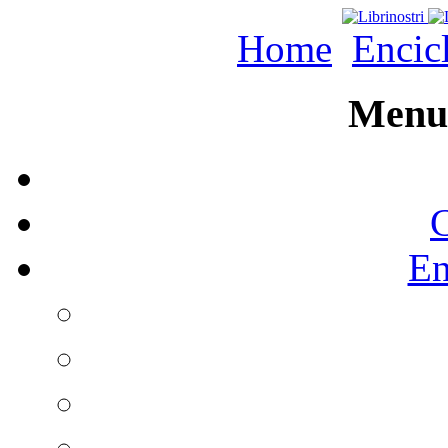
Home
Encic
Menu 
C
En