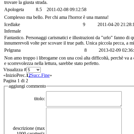
trovare la giusta strada.
Apologeta
8.5
2011-02-08 09:12:58
Complesso ma bello. Per chi ama l'horror è una manna!
Icedlake
9
2011-04-20 21:28:
Infernale
Fantastico. Personaggi carismatici e illustrazioni da "urlo" fanno di q
innumerevoli volte per scovare il true path. Unica piccola pecca, a mio
Pelgrana
8
2013-02-09 02:36
Non amo troppo i librogame con una così alta difficoltà, perchè va a dis
e scorrevolezza nella lettura, sarebbe stato perfetto.
Visualizza #
«
Inizio
Prec.
1
2
Succ.
Fine
»
Pagina 1 di 2
aggiungi commento
titolo:
descrizione (max
1000 caratteri):