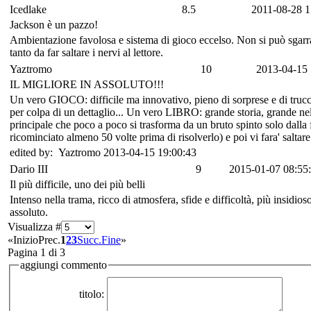
Icedlake
8.5
2011-08-28 1
Jackson è un pazzo!
Ambientazione favolosa e sistema di gioco eccelso. Non si può sgarrar
tanto da far saltare i nervi al lettore.
Yaztromo
10
2013-04-15 
IL MIGLIORE IN ASSOLUTO!!!
Un vero GIOCO: difficile ma innovativo, pieno di sorprese e di trucch
per colpa di un dettaglio... Un vero LIBRO: grande storia, grande nel
principale che poco a poco si trasforma da un bruto spinto solo dalla f
ricominciato almeno 50 volte prima di risolverlo) e poi vi fara' sal
edited by: Yaztromo 2013-04-15 19:00:43
Dario III
9
2015-01-07 08:55
Il più difficile, uno dei più belli
Intenso nella trama, ricco di atmosfera, sfide e difficoltà, più insidi
assoluto.
Visualizza #
«
Inizio
Prec.
1
2
3
Succ.
Fine
»
Pagina 1 di 3
aggiungi commento
titolo: