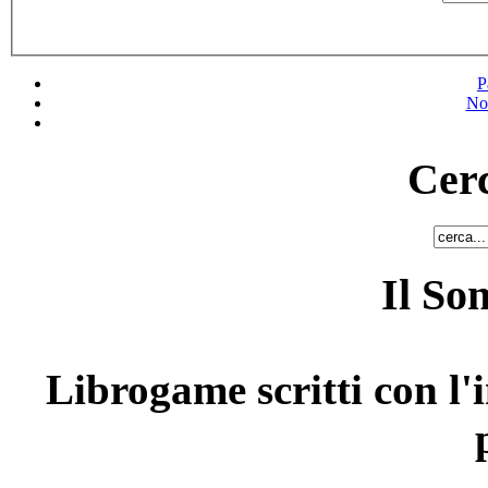
P
No
Cerc
Il So
Librogame scritti con l'i