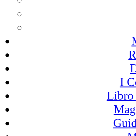
R
I C
Libro
Mage
Guid