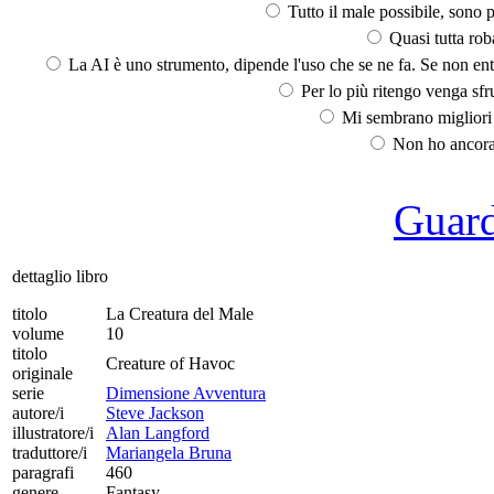
Tutto il male possibile, sono p
Quasi tutta rob
La AI è uno strumento, dipende l'uso che se ne fa. Se non ent
Per lo più ritengo venga sfru
Mi sembrano migliori d
Non ho ancora 
Guarda
dettaglio libro
titolo
La Creatura del Male
volume
10
titolo
Creature of Havoc
originale
serie
Dimensione Avventura
autore/i
Steve Jackson
illustratore/i
Alan Langford
traduttore/i
Mariangela Bruna
paragrafi
460
genere
Fantasy