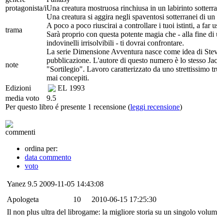
protagonista/i
Una creatura mostruosa rinchiusa in un labirinto sotterr
Una creatura si aggira negli spaventosi sotterranei di un l
A poco a poco riuscirai a controllare i tuoi istinti, a fa
trama
Sarà proprio con questa potente magia che - alla fine di u
indovinelli irrisolvibili - ti dovrai confrontare.
La serie Dimensione Avventura nasce come idea di Steve
pubblicazione. L'autore di questo numero è lo stesso Jack
note
"Sortilegio". Lavoro caratterizzato da uno strettissimo t
mai concepiti.
Edizioni
EL
1993
media voto
9.5
Per questo libro é presente 1 recensione (
leggi recensione
)
commenti
ordina per:
data commento
voto
Yanez
9.5
2009-11-05 14:43:08
Apologeta
10
2010-06-15 17:25:30
Il non plus ultra del librogame: la migliore storia su un singolo volum