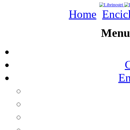
Home
Encic
Menu 
C
En