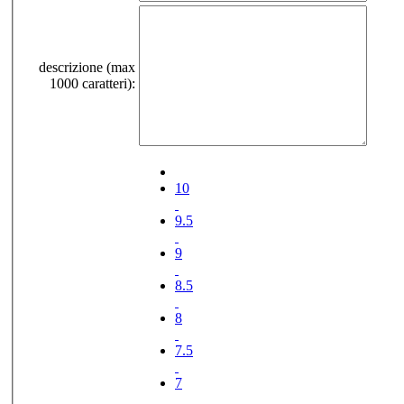
descrizione (max
1000 caratteri):
10
9.5
9
8.5
8
7.5
7