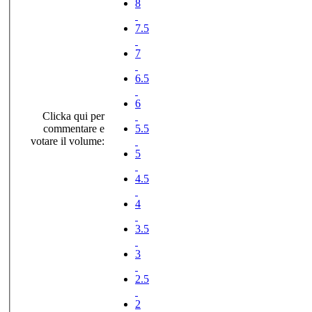
8
7.5
7
6.5
6
Clicka qui per
commentare e
5.5
votare il volume:
5
4.5
4
3.5
3
2.5
2