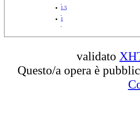
1.5
1
validato
XH
Questo/a opera è pubblic
C