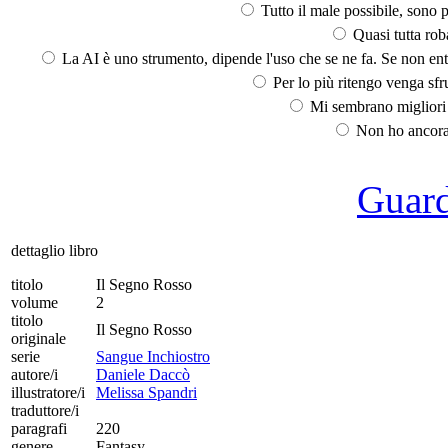
Tutto il male possibile, sono p
Quasi tutta rob
La AI è uno strumento, dipende l'uso che se ne fa. Se non ent
Per lo più ritengo venga sfru
Mi sembrano migliori d
Non ho ancora 
Guarda
dettaglio libro
titolo
Il Segno Rosso
volume
2
titolo
Il Segno Rosso
originale
serie
Sangue Inchiostro
autore/i
Daniele Daccò
illustratore/i
Melissa Spandri
traduttore/i
paragrafi
220
genere
Fantasy