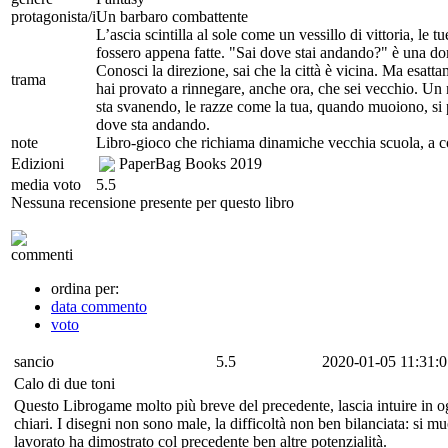
protagonista/i
Un barbaro combattente
L’ascia scintilla al sole come un vessillo di vittoria, le
fossero appena fatte. "Sai dove stai andando?" è una do
Conosci la direzione, sai che la città è vicina. Ma esatt
trama
hai provato a rinnegare, anche ora, che sei vecchio. Un 
sta svanendo, le razze come la tua, quando muoiono, si 
dove sta andando.
note
Libro-gioco che richiama dinamiche vecchia scuola, a c
Edizioni
PaperBag Books
2019
media voto
5.5
Nessuna recensione presente per questo libro
commenti
ordina per:
data commento
voto
sancio
5.5
2020-01-05 11:31:0
Calo di due toni
Questo Librogame molto più breve del precedente, lascia intuire in ogn
chiari. I disegni non sono male, la difficoltà non ben bilanciata: si 
lavorato ha dimostrato col precedente ben altre potenzialità.