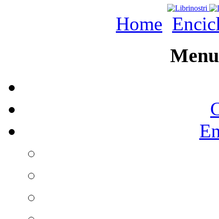
Home
Encic
Menu 
C
En