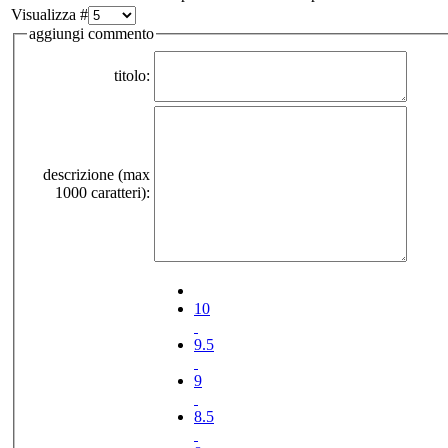
Visualizza #
aggiungi commento
titolo:
descrizione (max
1000 caratteri):
10
9.5
9
8.5