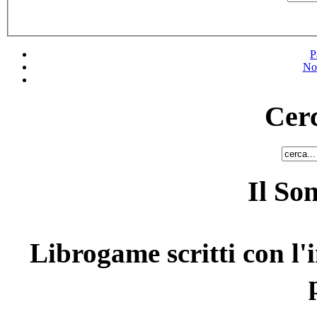
P
No
Cerc
Il So
Librogame scritti con l'i