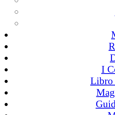
R
I C
Libro
Mage
Guid