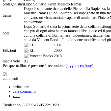
protagonista/i
Lupo Solitario, Gran Maestro Ramas
Dopo l'estenuante ricerca delle Pietre della Sapienza, la
Maestro Ramas Lupo Solitario, sei impegnato in una fren
trama
coltivano un virus mortale capace di annientare l'intero
coltivazione.
Lupo Solitario è stata la prima serie della collana Libro
che più di ogni altra ha reso famosi i libri gioco ed il pr
note
cui una collana di libri fantasy, videogames, gadget var
edita da Vincent Books. Il titolo viene modificato nel più
EL
1991
Edizioni
EL
2000
Vincent Books
2018
media voto
8.1
Per questo libro é presente 1 recensione (
leggi recensione
)
commenti
ordina per:
data commento
voto
BenKenobi
8
2009-12-05 22:19:20