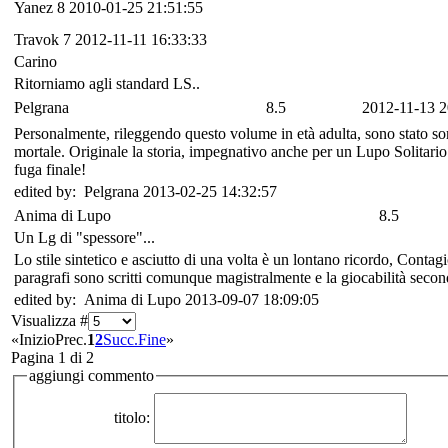
Yanez
8
2010-01-25 21:51:55
Travok
7
2012-11-11 16:33:33
Carino
Ritorniamo agli standard LS..
Pelgrana
8.5
2012-11-13 2
Personalmente, rileggendo questo volume in età adulta, sono stato sor
mortale. Originale la storia, impegnativo anche per un Lupo Solitario e
fuga finale!
edited by: Pelgrana 2013-02-25 14:32:57
Anima di Lupo
8.5
Un Lg di "spessore"...
Lo stile sintetico e asciutto di una volta è un lontano ricordo, Conta
paragrafi sono scritti comunque magistralmente e la giocabilità seco
edited by: Anima di Lupo 2013-09-07 18:09:05
Visualizza #
«
Inizio
Prec.
1
2
Succ.
Fine
»
Pagina 1 di 2
aggiungi commento
titolo: