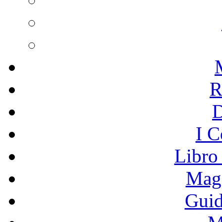
R
I C
Libro
Mage
Guid