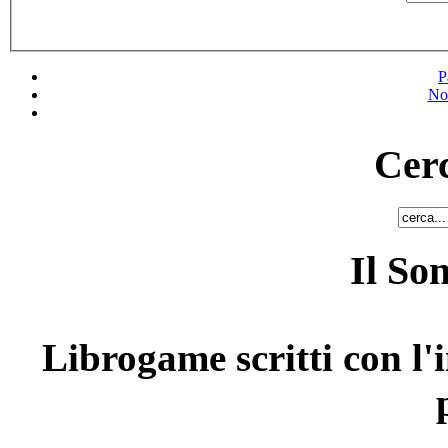
P
No
Cerc
Il So
Librogame scritti con l'i