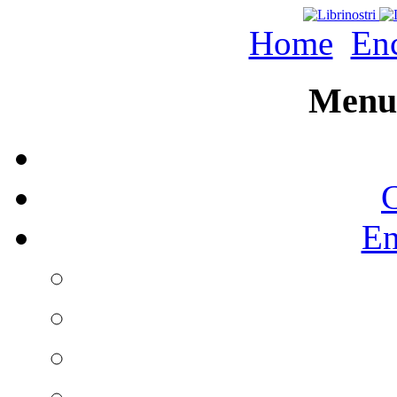
Home
Enc
Menu 
C
En