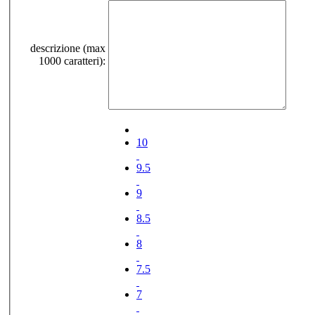
descrizione (max
1000 caratteri):
10
9.5
9
8.5
8
7.5
7