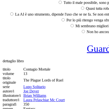
Tutto il male possibile, sono p
Quasi tutta rob
La AI è uno strumento, dipende l'uso che se ne fa. Se non ent
Per lo più ritengo venga sfru
Mi sembrano migliori d
Non ho ancora 
Guarda
dettaglio libro
titolo
Contagio Mortale
volume
13
titolo
The Plague Lords of Ruel
originale
serie
Lupo Solitario
autore/i
Joe Dever
illustratore/i
Brian Williams
traduttore/i
Laura Pelaschiar Mc Court
paragrafi
350
genere
Fantasy