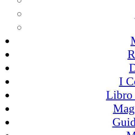
R
I C
Libro
Mage
Guid