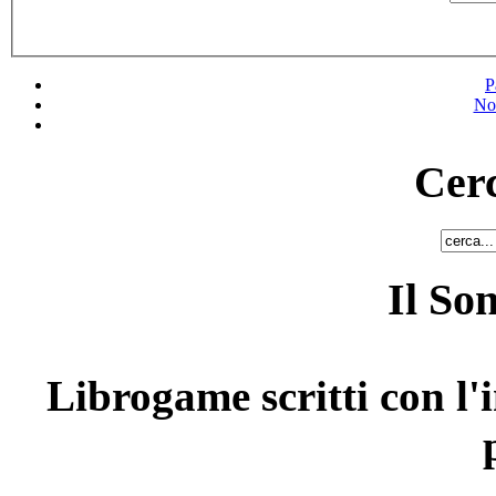
P
No
Cerc
Il So
Librogame scritti con l'i