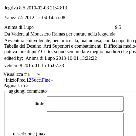
Jegriva
8.5
2010-02-08 21:43:13
Yanez
7.5
2012-12-04 14:55:08
Anima di Lupo
9.5
Da Vadera al Monastero Ramas per entrare nella leggenda.
Avventura coinvolgente, ben articolata, mai noiosa, con la copertina p
Tabella del Destino, Arti Superiori e combattimenti. Difficoltá medi
poteva fare di più? Certo, si può sempre fare meglio ma direi che po
edited by: Anima di Lupo 2013-10-01 13:22:22
vetinari
8
2015-01-15 16:07:33
Visualizza #
«
Inizio
Prec.
1
2
Succ.
Fine
»
Pagina 1 di 2
aggiungi commento
titolo:
descrizione (max