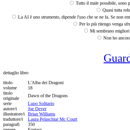
Tutto il male possibile, sono p
Quasi tutta rob
La AI è uno strumento, dipende l'uso che se ne fa. Se non ent
Per lo più ritengo venga sfru
Mi sembrano migliori d
Non ho ancora 
Guarda
dettaglio libro
titolo
L'Alba dei Dragoni
volume
18
titolo
Dawn of the Dragons
originale
serie
Lupo Solitario
autore/i
Joe Dever
illustratore/i
Brian Williams
traduttore/i
Laura Pelaschiar Mc Court
paragrafi
350
genere
Fantasy