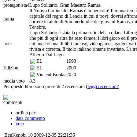
protagonista/i
Lupo Solitario, Gran Maestro Ramas
Il Nuovo Ordine dei Ramas è in pericolo! Il monastero è 
capitale del regno di Lencia in cui ti trovi, dovrai affron
trama
correre in aiuto di Sommerlund e dei giovani Ramas, mina
Tenebre.
Lupo Solitario è stata la prima serie della collana Libro
che più di ogni altra ha reso famosi i libri gioco ed il pr
note
cui una collana di libri fantasy, videogames, gadget va
rivista e corretta. Il titolo italiano rimane invariato. La
Alberto Dal Lago.
EL
1993
Edizioni
EL
2000
Vincent Books
2020
media voto
8.3
Per questo libro sono presenti 2 recensioni (
leggi recensioni
)
commenti
ordina per:
data commento
voto
BenKenobi
10
2009-12-05 22:21:36