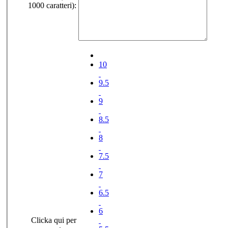
1000 caratteri):
10
9.5
9
8.5
8
7.5
7
6.5
6
Clicka qui per