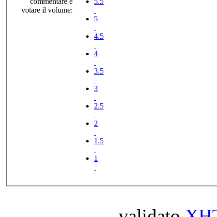
commentare e
5.5
votare il volume:
5
4.5
4
3.5
3
2.5
2
1.5
1
validato
XH