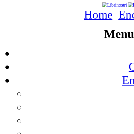
Home
Enc
Menu 
C
En