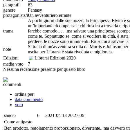
paragrafi
63
genere
Fantasy
protagonista/i
Un avventuriero errante
A pochi giorni dalle sue nozze, la Principessa Elvira è 
un’importante ricompensa a chi riuscirà a trovarla e ripo
trama
farebbe comodo… ...ma salvare una principessa scompa
come te. Soprattutto se, come si vocifera in città, è sta
perdere, le nozze sono imminenti! Riuscirai a salvare la
Si tratta di un'avventura scritta da Morris e Johnson per
note
uscita per Librarsi è stata riveduta e migliorata.
Edizioni
Librarsi Edizioni
2020
media voto
7
Nessuna recensione presente per questo libro
commenti
ordina per:
data commento
voto
sancio
6
2021-04-13 20:27:06
Come antipasto
Ben prodotto, regolamento proporzionato, divertente.. ma davvero tr