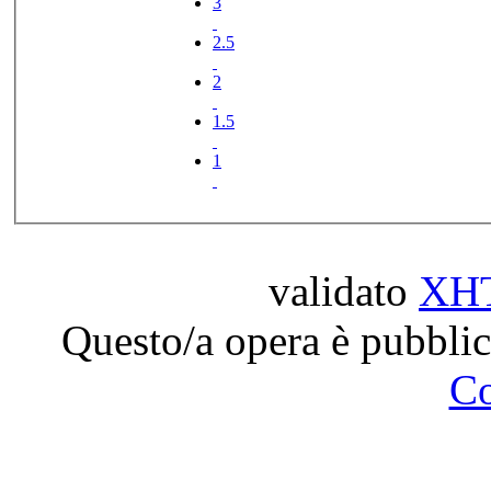
3
2.5
2
1.5
1
validato
XH
Questo/a opera è pubblic
C