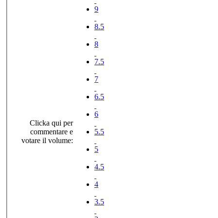
9
8.5
8
7.5
7
6.5
6
Clicka qui per
commentare e
5.5
votare il volume:
5
4.5
4
3.5