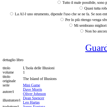
Tutto il male possibile, sono p
Quasi tutta rob
La AI è uno strumento, dipende l'uso che se ne fa. Se non ent
Per lo più ritengo venga sfru
Mi sembrano migliori d
Non ho ancora 
Guarda
dettaglio libro
titolo
L'Isola delle Illusioni
volume
1
titolo
The Island of Illusions
originale
serie
Mini Game
Dave Morris
autore/i
Oliver Johnson
Dean Spencer
illustratore/i
Leo Hartas
traduttore/i
Jonny Fontana