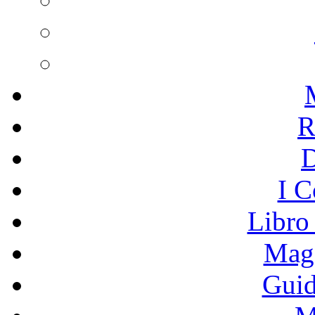
R
I C
Libro
Mage
Guid