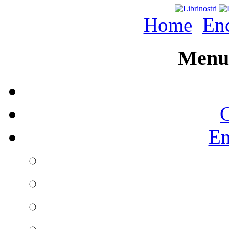
Home
Enc
Menu 
C
En