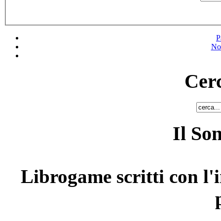
P
No
Cerc
Il So
Librogame scritti con l'i