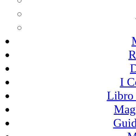
R
I C
Libro
Mage
Guid