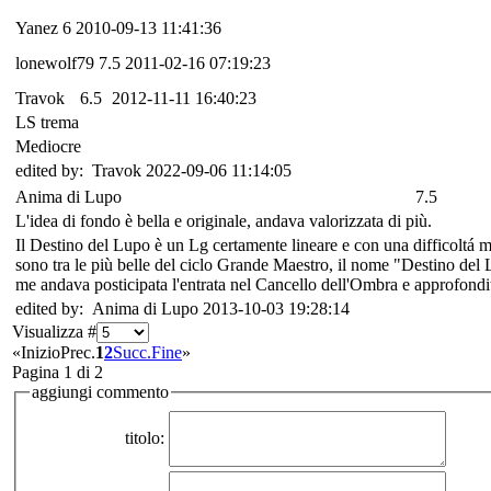
Yanez
6
2010-09-13 11:41:36
lonewolf79
7.5
2011-02-16 07:19:23
Travok
6.5
2012-11-11 16:40:23
LS trema
Mediocre
edited by: Travok 2022-09-06 11:14:05
Anima di Lupo
7.5
L'idea di fondo è bella e originale, andava valorizzata di più.
Il Destino del Lupo è un Lg certamente lineare e con una difficoltá me
sono tra le più belle del ciclo Grande Maestro, il nome "Destino del 
me andava posticipata l'entrata nel Cancello dell'Ombra e approfondit
edited by: Anima di Lupo 2013-10-03 19:28:14
Visualizza #
«
Inizio
Prec.
1
2
Succ.
Fine
»
Pagina 1 di 2
aggiungi commento
titolo: