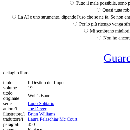
Tutto il male possibile, sono p
Quasi tutta rob
La AI è uno strumento, dipende l'uso che se ne fa. Se non ent
Per lo più ritengo venga sfru
Mi sembrano migliori d
Non ho ancora 
Guarda
dettaglio libro
titolo
Il Destino del Lupo
volume
19
titolo
Wolf's Bane
originale
serie
Lupo Solitario
autore/i
Joe Dever
illustratore/i
Brian Williams
traduttore/i
Laura Pelaschiar Mc Court
paragrafi
350
genere
Fantasy