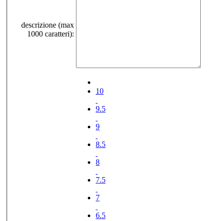
descrizione (max
1000 caratteri):
10
9.5
9
8.5
8
7.5
7
6.5