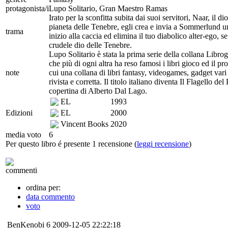
protagonista/i
Lupo Solitario, Gran Maestro Ramas
Irato per la sconfitta subita dai suoi servitori, Naar, il 
pianeta delle Tenebre, egli crea e invia a Sommerlund un
trama
inizio alla caccia ed elimina il tuo diabolico alter-ego,
crudele dio delle Tenebre.
Lupo Solitario è stata la prima serie della collana Libro
che più di ogni altra ha reso famosi i libri gioco ed il pr
note
cui una collana di libri fantasy, videogames, gadget va
rivista e corretta. Il titolo italiano diventa Il Flagello 
copertina di Alberto Dal Lago.
EL
1993
Edizioni
EL
2000
Vincent Books
2020
media voto
6
Per questo libro é presente 1 recensione (
leggi recensione
)
commenti
ordina per:
data commento
voto
BenKenobi
6
2009-12-05 22:22:18