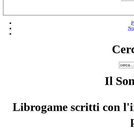
P
No
Cerc
Il So
Librogame scritti con l'i