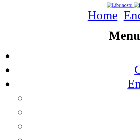
Home
Enc
Menu 
C
En