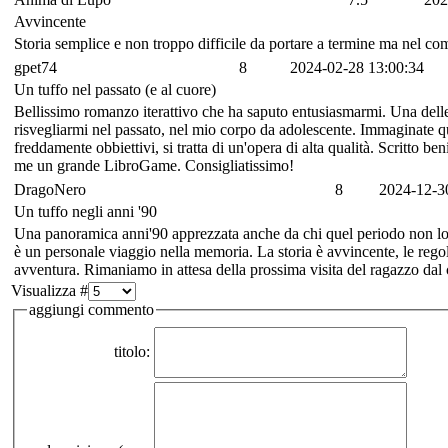
Avvincente
Storia semplice e non troppo difficile da portare a termine ma nel com
gpet74
8
2024-02-28 13:00:34
Un tuffo nel passato (e al cuore)
Bellissimo romanzo iterattivo che ha saputo entusiasmarmi. Una delle 
risvegliarmi nel passato, nel mio corpo da adolescente. Immaginate
freddamente obbiettivi, si tratta di un'opera di alta qualità. Scritto be
me un grande LibroGame. Consigliatissimo!
DragoNero
8
2024-12-3
Un tuffo negli anni '90
Una panoramica anni'90 apprezzata anche da chi quel periodo non lo ha
è un personale viaggio nella memoria. La storia è avvincente, le regol
avventura. Rimaniamo in attesa della prossima visita del ragazzo dal 
Visualizza #
aggiungi commento
titolo: