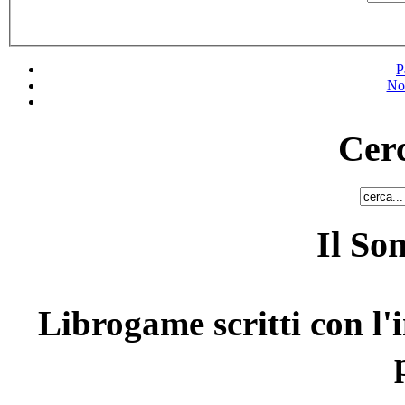
P
No
Cerc
Il So
Librogame scritti con l'i