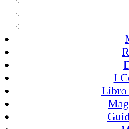
R
I C
Libro
Mage
Guid