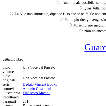
Tutto il male possibile, sono p
Quasi tutta rob
La AI è uno strumento, dipende l'uso che se ne fa. Se non ent
Per lo più ritengo venga sfru
Mi sembrano migliori d
Non ho ancora 
Guarda
dettaglio libro
titolo
Una Voce dal Passato
volume
4
titolo
Una Voce dal Passato
originale
serie
Dedalo Vincent Books
autore/i
Antonio Costantini
illustratore/i
Francesco Mattioli
traduttore/i
paragrafi
251
genere
Fantastico/Avventura