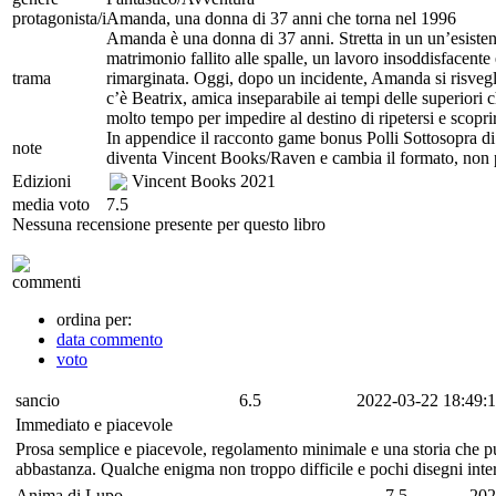
protagonista/i
Amanda, una donna di 37 anni che torna nel 1996
Amanda è una donna di 37 anni. Stretta in un un’esistenza
matrimonio fallito alle spalle, un lavoro insoddisfacent
trama
rimarginata. Oggi, dopo un incidente, Amanda si risveglia
c’è Beatrix, amica inseparabile ai tempi delle superiori
molto tempo per impedire al destino di ripetersi e scopri
In appendice il racconto game bonus Polli Sottosopra d
note
diventa Vincent Books/Raven e cambia il formato, non p
Edizioni
Vincent Books
2021
media voto
7.5
Nessuna recensione presente per questo libro
commenti
ordina per:
data commento
voto
sancio
6.5
2022-03-22 18:49:1
Immediato e piacevole
Prosa semplice e piacevole, regolamento minimale e una storia che pu
abbastanza. Qualche enigma non troppo difficile e pochi disegni interni
Anima di Lupo
7.5
202