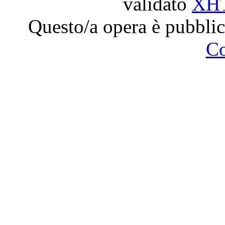
validato
XH
Questo/a opera è pubblic
C