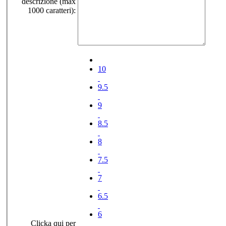
descrizione (max
1000 caratteri):
10
9.5
9
8.5
8
7.5
7
6.5
6
Clicka qui per