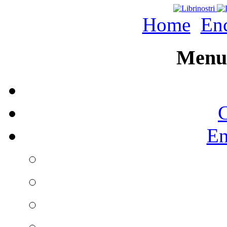
Home
Enc
Menu 
C
En